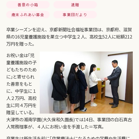
善意の小箱
遺贈
歳末ふれあい募金
事業団だより
卒業シーズンを迎え、京都新聞社会福祉事業団は、京都府、滋賀
県の16児童養護施設を巣立つ中学生２人、高校生52人に総額212
万円を贈った。
お祝い金は｢児
童養護施設の子
どもたちのため
に｣と寄せられ
た善意をもと
に、中学生に１
人２万円、高校
生に同４万円を
贈呈している。
大津市の湘南学園(大久保和久園長)では14日、事業団の白石真古
人常務理事が、４人にお祝い金を手渡した＝写真。
卒業生は新生活を前に｢作業療法士になるための学費や生活費に