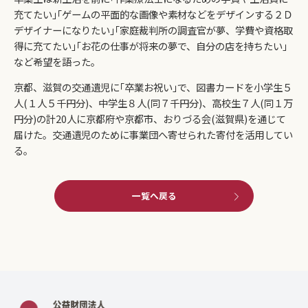
充てたい｣｢ゲームの平面的な画像や素材などをデザインする２Ｄ
デザイナーになりたい｣｢家庭裁判所の調査官が夢、学費や資格取
得に充てたい｣｢お花の仕事が将来の夢で、自分の店を持ちたい｣
など希望を語った。
京都、滋賀の交通遺児に｢卒業お祝い｣で、図書カードを小学生５
人(１人５千円分)、中学生８人(同７千円分)、高校生７人(同１万
円分)の計20人に京都府や京都市、おりづる会(滋賀県)を通じて
届けた。交通遺児のために事業団へ寄せられた寄付を活用してい
る。
一覧へ戻る