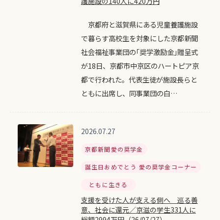
護施設の140人に420万円
京都府と滋賀県にある児童養護施設
で暮らす高校生を対象にした京都新聞
社会福祉事業団の｢奨学激励金｣贈呈式
が18日、京都市中京区のハートピア京
都で行われた。代表生徒が施設長らと
ともに出席し、同事業団の白…
2026.07.27
京都新聞愛の奨学金
誕生日おめでとう 愛の奨学金コーナー
ともに生きる
支援を受けた人が支える側へ 巡る善
意、社会に還元／京滋の学生331人に
総額2994万円（26/07/27）