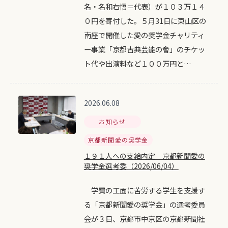
名・名和右悟＝代表）が１０３万１４
０円を寄付した。５月31日に東山区の
南座で開催した愛の奨学金チャリティ
ー事業「京都古典芸能の會」のチケッ
ト代や出演料など１００万円と…
2026.06.08
お知らせ
京都新聞愛の奨学金
１９１人への支給内定 京都新聞愛の
奨学金選考委（2026/06/04）
学費の工面に苦労する学生を支援す
る「京都新聞愛の奨学金」の選考委員
会が３日、京都市中京区の京都新聞社