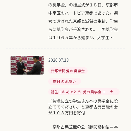
の奨学金」の贈呈式が１８日、京都市
中京区のハートピア京都であった。選
考で選ばれた京都と滋賀の生徒、学生
らに奨学金が手渡された。 同奨学金
は１９６５年から始まり、大学生…
2026.07.13
京都新聞愛の奨学金
寄付のお願い
誕生日おめでとう 愛の奨学金コーナー
「苦境に立つ学生さんへの奨学金に役
立ててください」と京都古典芸能の会
が１０３万円を寄付
京都古典芸能の会（藤間勘祐悟＝本