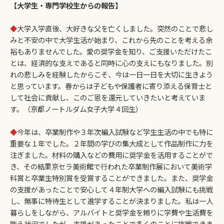
【大学生・専門学校生からの報告】
◆
大学入学直後、大好きな父を亡くしました。突然のことで悲し
みと不安の中で大学生活が始まり、これから先のことを考える余
裕もありませんでした。愛の奨学金を知り、ご支援いただけたこ
とは、経済的な支えであると同時に心の支えにもなりました。別
れの悲しみを経験したからこそ、今は一日一日を大切に生きよう
と思っています。春からは子どもや保護者に寄り添える保育士と
して社会に貢献し、このご恩を還元していきたいと考えていま
す。（京都ノートルダム女子大学４回生）
◆
今年は、卒業制作や３年次編入試験など学生生活の中でも特に
重要な１年でした。２年間の学びの集大成として作品制作に力を
注ぎました。材料の購入などの費用に奨学金を活用することがで
き、その結果京セラ美術館で行われた卒業制作展において美術学
科賞と卒業生特別賞を受賞することができました。また、奨学金
の支援があったことで安心して４年制大学への編入試験にも挑戦
し、無事に特待生として進学することが決まりました。私は一人
暮らしをしながら、アルバイトと奨学金を頼りに学費や生活費を
賄う状況でしたが、支援があったことで多くのことに挑戦できま