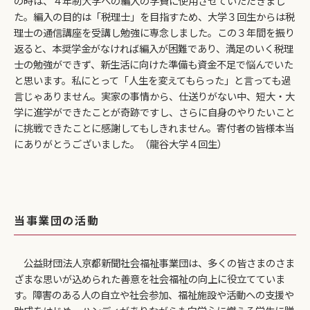
の時は、４年制大学への編入の学費に使用させていただきまし
た。編入の目的は「税理士」を目指すため、大学３回生からは税
理士の通信講座を受講し勉強に専念しました。この３年間を振り
返ると、本奨学金がなければ編入が困難であり、満足のいく税理
士の勉強ができず、新生活に向けた準備も資金不足で悩んでいた
と思います。私にとって「人生を変えてもらった」と言っても過
言じゃありません。実家の事情から、仕送りがない中、短大・大
学に進学ができたことが奇跡ですし、さらに自身のやりたいこと
に挑戦できたことに感謝してもしきれません。寄付者の皆様本当
にありがとうございました。（龍谷大学４回生）
当事業団の活動
公益財団法人京都新聞社会福祉事業団は、多くの皆さまのさま
ざまな思いが込められた善意を社会福祉の向上に役立てていま
す。障害のある人の自立や社会参加、福祉施設や活動への支援や