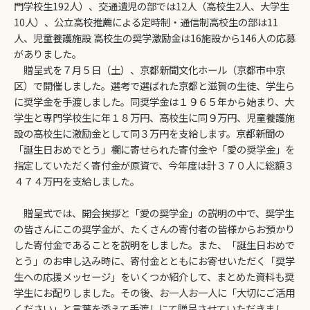
門学校生192人）、交通遺児の部では12人（高校生2人、大学生
10人）、公立高校推薦による定時制・通信制高校生の部は11
人、児童養護施設 高校生の奨学激励金は16施設から146人の応募
がありました。
贈呈式を７月５日（土）、京都新聞文化ホール（京都市中京
区）で開催しました。選考で選ばれた京都と滋賀の生徒、学生ら
に奨学金を手渡しました。同奨学金は１９６５年から始まり、大
学生と専門学校生に年１８万円、高校生に同９万円、児童養護施
設の高校生に激励金として同３万円を支給します。京都新聞の
「誕生日おめでとう」欄に寄せられた寄付金や「愛の奨学金」を
指定していただく寄付金が原資で、今年度は計３７０人に総額３
４７４万円を支給しました。
贈呈式では、開会挨拶と「愛の奨学金」の説明の中で、奨学生
の皆さんにこの奨学金が、たくさんの寄付者の皆様からお預かり
した寄付金であることを説明をしました。また、「誕生日おめで
とう」のお申し込み時に、寄付金とともにお寄せいただく「奨学
生への応援メッセージ」をいくつか紹介して、まとめた資料も奨
学生にお配りしました。その後、お一人お一人に「大切にご活用
ください」と言葉を添えて手渡しにて贈呈させていただきまし