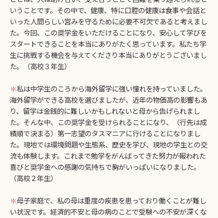
いうことです。その中で、健康、特に口腔の健康は食事や会話と
いった人間らしい営みを守るために必要不可欠であると考えまし
た。今回、この奨学金をいただけることになり、安心して学びを
スタートできることを本当にありがたく思っています。私たち学
生に挑戦する機会を与えてくださり本当にありがとうございまし
た。（高校３年生）
✽
私は中学生のころから海外留学に強い憧れを持っていました。
海外留学ができる高校を選びましたが、近年の物価高の影響もあ
り、留学は金銭的に難しいかもしれないと母から告げられまし
た。そんな中、この奨学金を受けられることになり、（行先は成
績順で決まる）第一志望のタスマニアに行けることになりまし
た。現地では環境問題や生態系、歴史を学び、現地の学生との交
流も体験します。これまで勉学をがんばってきた努力が報われた
喜びと奨学金への感謝の気持ちで胸がいっぱいになりました。
（高校２年生）
✽
母子家庭で、私の母は重度の疾患を患っており働くことが難し
い状況です。経済的不安と母の病のことで受験への不安が深くな