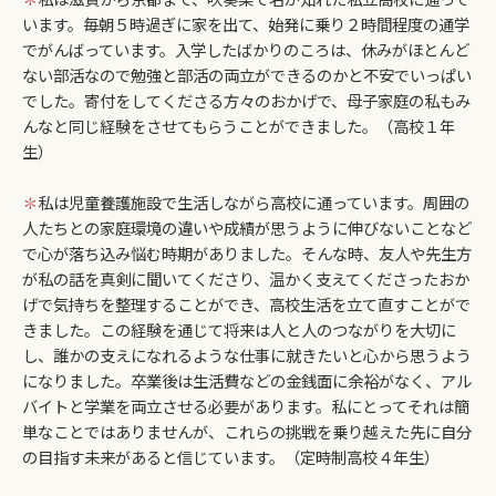
います。毎朝５時過ぎに家を出て、始発に乗り２時間程度の通学
でがんばっています。入学したばかりのころは、休みがほとんど
ない部活なので勉強と部活の両立ができるのかと不安でいっぱい
でした。寄付をしてくださる方々のおかげで、母子家庭の私もみ
んなと同じ経験をさせてもらうことができました。（高校１年
生）
✽
私は児童養護施設で生活しながら高校に通っています。周囲の
人たちとの家庭環境の違いや成績が思うように伸びないことなど
で心が落ち込み悩む時期がありました。そんな時、友人や先生方
が私の話を真剣に聞いてくださり、温かく支えてくださったおか
げで気持ちを整理することができ、高校生活を立て直すことがで
きました。この経験を通じて将来は人と人のつながりを大切に
し、誰かの支えになれるような仕事に就きたいと心から思うよう
になりました。卒業後は生活費などの金銭面に余裕がなく、アル
バイトと学業を両立させる必要があります。私にとってそれは簡
単なことではありませんが、これらの挑戦を乗り越えた先に自分
の目指す未来があると信じています。（定時制高校４年生）