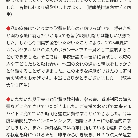
した。皆様に心より感謝申し上げます。（嵯峨美術短期大学２回
生）
◆
私の家庭はひとり親で学費を払うのが精いっぱいで、将来海外
と関わる職に就きたいと考えても留学の費用などは難しい状態で
した。しかし今回奨学金をいただいたことにより、2025年夏に
カンボジアへＮＰＯ法人のボランティアの一員として渡航するこ
とができました。そこでは、学校建設の手伝いに貢献し、地域の
人や子どもたちと触れ合い、他国の文化の違いと現状をしっかり
と体験することができました。このような経験ができたのも寄付
者の皆様のおかげです。本当にありがとうございました。（龍谷
大学１回生）
◆
いただいた奨学金は通学費や教科書、参考書、看護制服の購入
費などに充てさせていただきました。ご支援のおかげで本来アル
バイトに充てていた時間を勉強に費やすことができました。今年
度は病院見学やインターンシップ、看護セミナーにも積極的に参
加しました。また、課外活動では将来目指している助産師に必要
な視点を身につけるため、昨年から引き続き、ＮＰＯ法人が運営