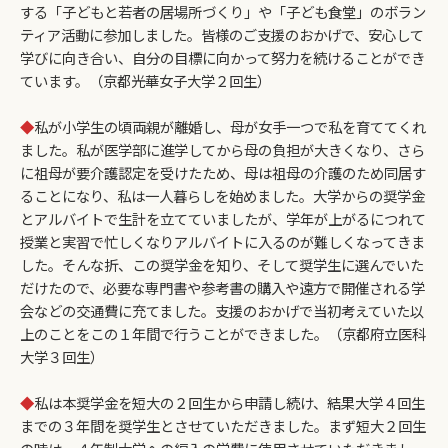
する「子どもと若者の居場所づくり」や「子ども食堂」のボラン
ティア活動に参加しました。皆様のご支援のおかげで、安心して
学びに向き合い、自分の目標に向かって努力を続けることができ
ています。（京都光華女子大学２回生）
◆
私が小学生の頃両親が離婚し、母が女手一つで私を育ててくれ
ました。私が医学部に進学してから母の負担が大きくなり、さら
に祖母が要介護認定を受けたため、母は祖母の介護のため同居す
ることになり、私は一人暮らしを始めました。大学からの奨学金
とアルバイトで生計を立てていましたが、学年が上がるにつれて
授業と実習で忙しくなりアルバイトに入るのが難しくなってきま
した。そんな折、この奨学金を知り、そして奨学生に選んでいた
だけたので、必要な専門書や参考書の購入や遠方で開催される学
会などの交通費に充てました。支援のおかげで当初考えていた以
上のことをこの１年間で行うことができました。（京都府立医科
大学３回生）
◆
私は本奨学金を短大の２回生から申請し続け、結果大学４回生
までの３年間を奨学生とさせていただきました。まず短大２回生