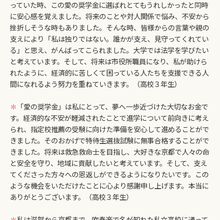
っていた時、この愛の奨学金に選ばれとてもうれしかったと同時
に安心感を覚えました。将来のことや対人関係で悩み、不安から
挫折しそうな時もありました。そんな時、皆様からの言葉や親の
支えにより「私は独りではない。誰かが支え、見守ってくれてい
る」と思え、がんばってこられました。大学では法学を学びたい
と考えています。そして、将来は市役所職員になり、私が助けら
れたように、経済的に苦しくて困っている人たちを支援できる人
間になれるよう努力を重ねていきます。（高校３年生）
✽
「愛の奨学金」は私にとって、夢へ一歩近づけた大切なお金で
す。経済的な不安が軽減されたことで進学について前向きに考え
られ、指定校推薦の受験に向けた準備を安心して進めることがで
きました。そのおかげで特待生選抜試験に無事合格することがで
きました。将来は救急救命士を目指し、大好きな京都で人々の命
と安全を守り、地域に貢献したいと考えています。そして、支え
てくださった方々への恩返しができるようになりたいです。この
ような機会をいただけたことに心より感謝申し上げます。本当に
ありがとうございます。（高校３年生）
✽
私は滋賀から京都まで、吹奏楽で名が知れた私立高校に通って