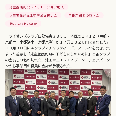
児童養護施設レクリエーション助成
児童養護施設生徒卒業お祝い金
京都新聞愛の奨学金
歳末ふれあい募金
ライオンズクラブ国際協会３３５Ｃ―地区の１Ｒ１Ｚ（京都・
京都南・京都洛南・京都京洛）が１７万１８２０円を寄付した。
１０月３０日に４クラブでチャリティーゴルフコンペを開き、集
まった善意を「児童養護施設の子どもたちのために」と各クラブ
の会長ら９名が訪れた。池田章三１Ｒ１Ｚゾーン・チェアパーソ
ンから事業団の役員に金封が手渡された。