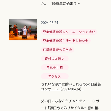
た。 1965年に始まり…
2024.06.24
児童養護施設レクリエーション助成
児童養護施設生徒卒業お祝い金
京都新聞愛の奨学金
寄付のお願い
善意の小箱
アクセス
きれいな歌声に酔いしれる/父の日慈善
コンサート（2024/06/24）
父の日にちなんだチャリティーコンサ
ート｢藤田めぐみリサイタル～音の和、