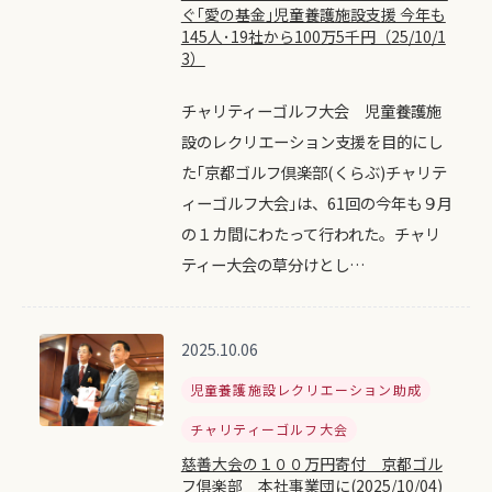
ぐ｢愛の基金｣児童養護施設支援 今年も
145人･19社から100万5千円（25/10/1
3）
チャリティーゴルフ大会 児童養護施
設のレクリエーション支援を目的にし
た｢京都ゴルフ倶楽部(くらぶ)チャリテ
ィーゴルフ大会｣は、61回の今年も９月
の１カ間にわたって行われた。チャリ
ティー大会の草分けとし…
2025.10.06
児童養護施設レクリエーション助成
チャリティーゴルフ大会
慈善大会の１００万円寄付 京都ゴル
フ倶楽部 本社事業団に(2025/10/04)