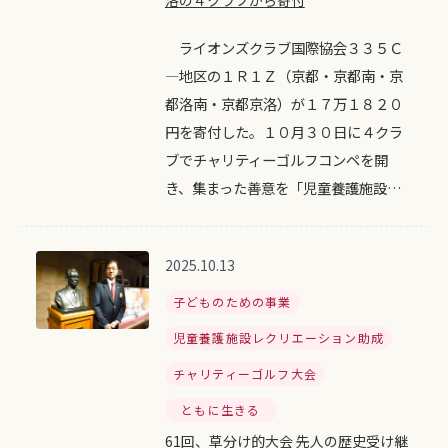
洛の４クラブから寄付
ライオンズクラブ国際協会３３５Ｃ
―地区の１Ｒ１Ｚ（京都・京都南・京
都洛南・京都京洛）が１７万１８２０
円を寄付した。１０月３０日に４クラ
ブでチャリティーゴルフコンペを開
き、集まった善意を「児童養護施設…
2025.10.13
子どものための事業
児童養護施設レクリエーション助成
チャリティーゴルフ大会
ともに生きる
61回、草分け的大会 先人の歴史受け継