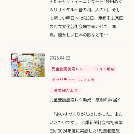
んだチャリティーコンサート｢藤田めぐ
みリサイタル～音の和、人の和、そし
て新しい明日へ｣が15日、京都市上京区
の府立文化芸術会館で開かれた＝写
真。懐かしい日本の歌などを…
2025.04.22
児童養護施設レクリエーション助成
チャリティーゴルフ大会
事業団だより
児童養護施設レク助成 感謝の声 届く
｢あいすづくりがたのしかった。また
いきたいです｣。京都新聞社会福祉事業
団が2024年度に実施した｢児童養護施