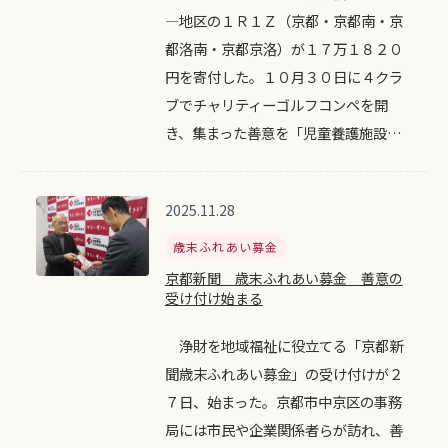
―地区の１Ｒ１Ｚ（京都・京都南・京
都洛南・京都京洛）が１７万１８２０
円を寄付した。１０月３０日に４クラ
ブでチャリティーゴルフコンペを開
き、集まった善意を「児童養護施設…
2025.11.28
歳末ふれあい募金
京都新聞 歳末ふれあい募金 善意の
受け付け始まる
浄財を地域福祉に役立てる「京都新
聞歳末ふれあい募金」の受け付けが２
７日、始まった。京都市中京区の事務
局には市民や企業関係者らが訪れ、善