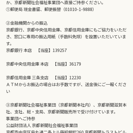
か、京都新聞社会福祉事業団へ直接ご持参ください。
①郵便局 現金書留、郵便振替（01010-1-9888）
②金融機関からの振込
京都銀行、京都中央信用金庫、京都信用金庫にもご協力をいただ
き、窓口に専用の振込用紙（手数料免除）を設置いただいていま
す。
京都銀行 本店 【当座】139257
京都中央信用金庫 本店 【当座】36179
京都信用金庫 三条支店 【当座】12230
ＡＴＭからお振込の場合はお手数ですが、送金後にご一報くださ
い
③京都新聞社会福祉事業団（京都新聞本社内）、京都新聞滋賀本
社、支社、総・支局、京都新聞販売所で受け付けています。
事業団へご持参
公益財団法人 京都新聞社会福祉事業団
京都市中京区烏丸通二条上ル蒔絵屋町260 京都新聞トラストビル