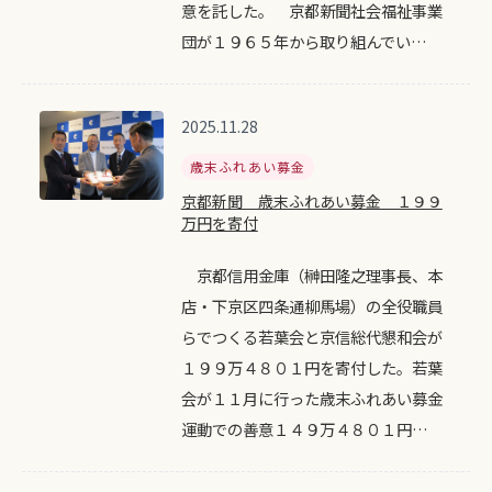
意を託した。 京都新聞社会福祉事業
団が１９６５年から取り組んでい…
2025.11.28
歳末ふれあい募金
京都新聞 歳末ふれあい募金 １９９
万円を寄付
京都信用金庫（榊田隆之理事長、本
店・下京区四条通柳馬場）の全役職員
らでつくる若葉会と京信総代懇和会が
１９９万４８０１円を寄付した。若葉
会が１１月に行った歳末ふれあい募金
運動での善意１４９万４８０１円…