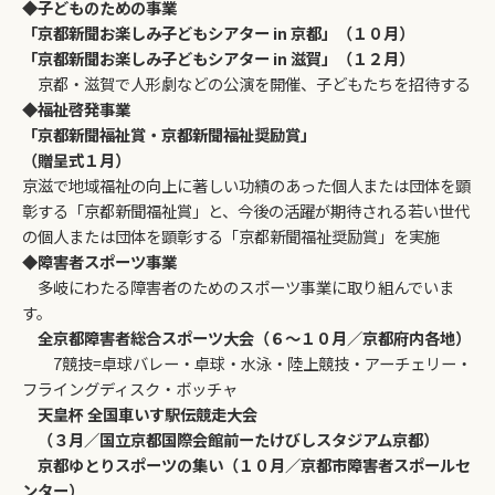
◆
子どものための事業
「京都新聞お楽しみ子どもシアター in 京都」（１０月）
「京都新聞お楽しみ子どもシアター in 滋賀」（１２月）
京都・滋賀で人形劇などの公演を開催、子どもたちを招待する
◆福祉啓発事業
「京都新聞福祉賞・京都新聞福祉奨励賞」
（贈呈式１月）
京滋で地域福祉の向上に著しい功績のあった個人または団体を顕
彰する「京都新聞福祉賞」と、今後の活躍が期待される若い世代
の個人または団体を顕彰する「京都新聞福祉奨励賞」を実施
◆
障害者スポーツ事業
多岐にわたる障害者のためのスポーツ事業に取り組んでいま
す。
全京都障害者総合スポーツ大会（６～１０月／京都府内各地）
7競技=卓球バレー・卓球・水泳・陸上競技・アーチェリー・
フライングディスク・ボッチャ
天皇杯 全国車いす駅伝競走大会
（３月／国立京都国際会館前ーたけびしスタジアム京都）
京都ゆとりスポーツの集い（１０月／京都市障害者スポールセ
ンター）