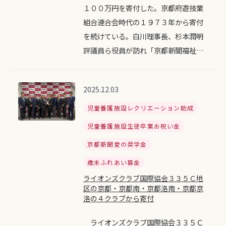
１００万円を寄付した。京都府遊技業
組合連合会時代の１９７３年から寄付
を続けている。白川理事長、杉本潤明
評議員ら役員が訪れ「京都新聞福祉…
2025.12.03
児童養護施設レクリエーション助成
児童養護施設生徒卒業お祝い金
京都新聞愛の奨学金
歳末ふれあい募金
ライオンズクラブ国際協会３３５Ｃ地
区の京都・京都南・京都洛南・京都京
洛の４クラブから寄付
ライオンズクラブ国際協会３３５Ｃ