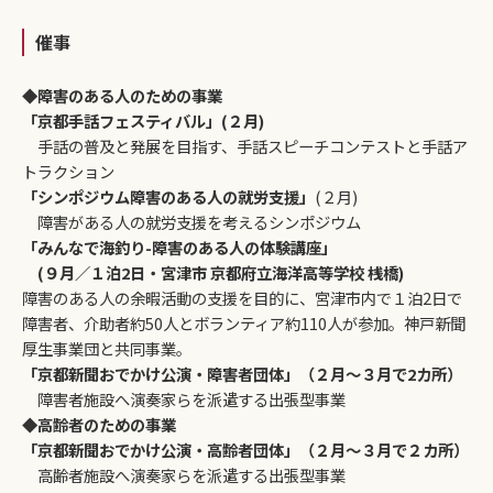
催事
◆障害のある人のための事業
「京都手話フェスティバル」(２月)
手話の普及と発展を目指す、手話スピーチコンテストと手話ア
トラクション
「シンポジウム障害のある人の就労支援」
(２月)
障害がある人の就労支援を考えるシンポジウム
「みんなで海釣り-障害のある人の体験講座」
(９月／１泊2日・宮津市 京都府立海洋高等学校 桟橋)
障害のある人の余暇活動の支援を目的に、宮津市内で１泊2日で
障害者、介助者約50人とボランティア約110人が参加。神戸新聞
厚生事業団と共同事業。
「京都新聞おでかけ公演・障害者団体」（２月～３月で2カ所）
障害者施設へ演奏家らを派遣する出張型事業
◆高齢者のための事業
「京都新聞おでかけ公演・高齢者団体」（２月～３月で２カ所）
高齢者施設へ演奏家らを派遣する出張型事業