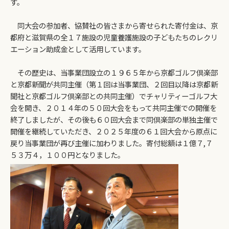
す。
同大会の参加者、協賛社の皆さまから寄せられた寄付金は、京
都府と滋賀県の全１７施設の児童養護施設の子どもたちのレクリ
エーション助成金として活用しています。
その歴史は、当事業団設立の１９６５年から京都ゴルフ倶楽部
と京都新聞が共同主催（第１回は当事業団、２回目以降は京都新
聞社と京都ゴルフ倶楽部との共同主催）でチャリティーゴルフ大
会を開き、２０１４年の５０回大会をもって共同主催での開催を
終了しましたが、その後も６０回大会まで同倶楽部の単独主催で
開催を継続していただき、２０２５年度の６１回大会から原点に
戻り当事業団が再び主催に加わりました。寄付総額は１億７,７
５３万４，１００円となりました。