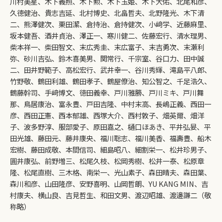
川村美星、木下義照、木下勲、木下玉姫、木下大佑、北尾和彦、
久德健治、貴志吉延、北村博史、北畠哲夫、北野隆光、木下清
二、熊澤健次、栗田潔、倉持治、倉持健次、小﨑学、近藤麻里、
坂本健吾、酒井貞治、澤正一、寒川健二、佐藤宏行、清水理男、
柴本祥一、柴田智文、末広秀圭、末広富子、末吉勇次、末瀬利
弥、砂川吉弘、鈴木喜美男、関常行、千宗室、谷口力、田中誠
二、田井野範子、高松宏行、武井幸一、谷川秀輝、滝島平八郎、
竹野敬、鶴田利雄、鶴田孝子、鶴屋僚治、知公智之、千足浩久、
鶴藤幹司、手﨑博文、徳田義幸、戸川雅勝、戸川ミキ、戸川舞
那、鳥居康治、富永豊、戸田吉隆、中村末高、長嶋正義、西田一
彦、西田正憲、西本郁雄、西塚大介、西村敦子、畑英爾、畑洋
子、波多野淳、服部愛子、原田嘉之、樋口ほあき、平井弘妟、平
田光雄、藤田元、藤井康央、福川聡志、福川美香、福壽豊、船木
宏樹、藤田成敬、本間信司、細島昭八、細割栄一、松井珍男子、
圓井康弘、前野増三、松尾久枝、松岡秀樹、松井一泰、松原章
隆、松尾直樹、三木格、南栄一、光山素子、森田晴夫、森田葉、
森川和彦、山田隆彦、安野喜明、山岡哲朗、YU KANG MIN、吉
村康夫、横山良、吉見哲生、和田文男、渡辺昭雄、渡邊謙二（敬
称略）