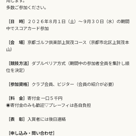
用します。
多数ご参加ください。
［日 時］
２０２６年８月１日（土）～９月３０日（水）の期間
中でスコアカード参加
［会 場］
京都ゴルフ倶楽部上賀茂コース（京都市北区上賀茂本
山）
［競技方法］
ダブルペリア方式（期間中の参加者全員を集計し順
位を決定）
［参加資格］
クラブ会員、ビジター（会員の紹介が必要）
［料 金］
寄付金 一口５千円
◉寄付金のみも歓迎▽プレーフィは各自負担
［表 彰］
入賞者には後日連絡
［申し込み・問い合わせ］