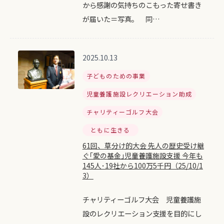
から感謝の気持ちのこもった寄せ書き
が届いた＝写真。 同…
2025.10.13
子どものための事業
児童養護施設レクリエーション助成
チャリティーゴルフ大会
ともに生きる
61回、草分け的大会 先人の歴史受け継
ぐ｢愛の基金｣児童養護施設支援 今年も
145人･19社から100万5千円（25/10/1
3）
チャリティーゴルフ大会 児童養護施
設のレクリエーション支援を目的にし