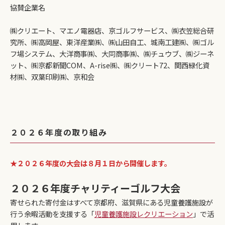
協賛企業名
㈱クリエート、マエノ電器店、京ゴルフサービス、㈱衣笠総合研
究所、㈱高岡屋、東洋産業㈱、㈱山田自工、城南工建㈱、㈱ゴル
フ場システム、大洋商事㈱、大同商事㈱、㈱チュウブ、㈱ジーネ
ット、㈱京都新聞COM、A-rise㈱、㈱クリート72、関西緑化資
材㈱、双葉印刷㈱、京和会
２０２６年度の取り組み
★２０２６年度の大会は８月１日から開催します。
２０２６年度チャリティーゴルフ大会
寄せられた寄付金はすべて京都府、滋賀県にある児童養護施設が
行う余暇活動を支援する「
児童養護施設レクリエーション
」で活