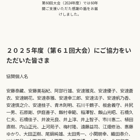
第60回大会（2024年度）では60年
間ご支援いただた感謝の盾をお届
けしました。
２０２５年度（第６１回大会）にご協力をい
ただいた皆さま
協賛個人名
安藤泰藏、安藤美裕紀、阿部行雄、安達雅克、安達優子、安達蒼
衣、安達朝花、安達泰雅、安達幸三郎、安達法子、安達帆乃香、
安達慎之介、安達桂子、青木則明、石川千鶴子、板倉義守、井尻
一男、石原剛、伊庭善子、飯村幸範、稲澤智、飯山光昭、石橋久
仁夫、石橋佳子、井波元良、井上淳、井上智子、市川惠二、植田
直樹、内山正元、上河苑子、梅村隆、遠藤益司、江畑修治、惠藤
ゆかり、大田正樹、尾鍋純雄、太田秀一、小関朋幸、織田泰介、