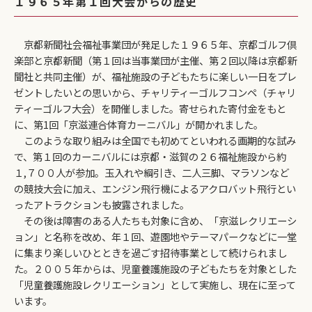
１９６５年第１回大会からの歴史
京都新聞社会福祉事業団が発足した１９６５年、京都ゴルフ倶
楽部と京都新聞（第１回は当事業団が主催、第２回以降は京都新
聞社と共同主催）が、福祉施設の子どもたちに楽しい一日をプレ
ゼントしたいとの思いから、チャリティーゴルフコンペ（チャリ
ティーゴルフ大会）を開催しました。寄せられた寄付金をもと
に、第1回「京滋連合体育カーニバル」が開かれました。
このような取り組みは全国でも初めてといわれる画期的な試み
で、第１回のカーニバルには京都・滋賀の２６福祉施設から約
１,７００人が参加。玉入れや綱引き、二人三脚、マラソンなど
の競技大会に加え、エンジン飛行機によるアクロバット飛行とい
ったアトラクションも披露されました。
その後は障害のある人たちも対象に含め、「京滋レクリエーシ
ョン」と名称を改め、年１回、遊園地やテーマパークなどに一堂
に集まり楽しいひとときを過ごす招待事業として続けられまし
た。２００５年からは、児童養護施設の子どもたちを対象とした
「児童養護施設レクリエーション」として実施し、現在に至って
います。