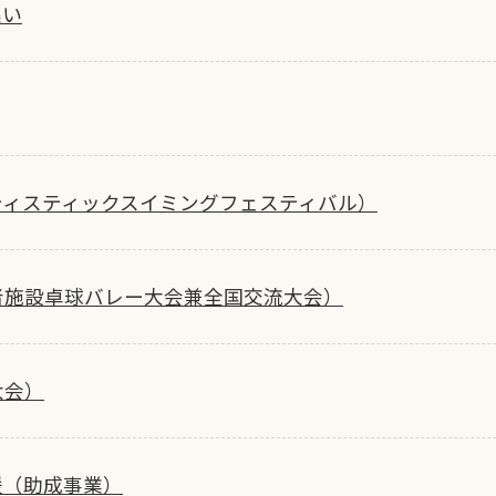
集い
ティスティックスイミングフェスティバル）
者施設卓球バレー大会兼全国交流大会）
大会）
援（助成事業）