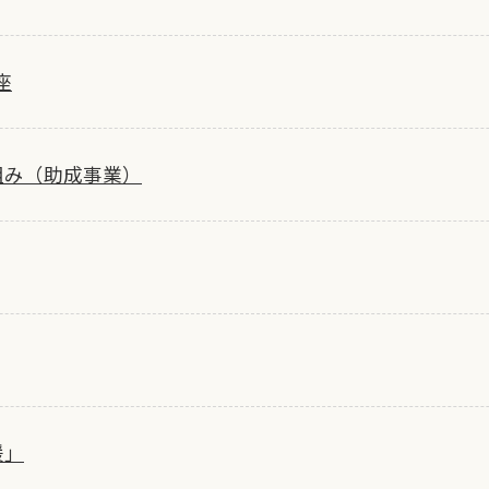
座
組み（助成事業）
援」