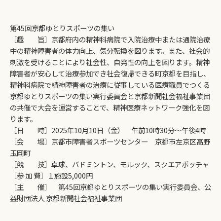
第45回京都ゆとりスポーツの集い
［趣 旨］京都府内の精神科病院で入院治療中または通院治療
中の精神障害者の体力向上、気分転換を図ります。また、社会的
刺激を受けることにより社会性、自発性の向上を図ります。精神
障害者が安心して治療参加でき社会復帰できる町京都を目指し、
精神科病院で精神障害者の治療に従事している医療職員でつくる
京都ゆとりスポーツの集い実行委員会と京都新聞社会福祉事業団
の共催で大会を運営することで、精神医療ネットワーク強化を図
ります。
［日 時］2025年10月10日（金） 午前10時30分～午後4時
［会 場］京都市障害者スポーツセンター 京都市左京区高野
玉岡町
［競 技］卓球、バドミントン、モルック、スクエアボッチャ
［参 加 費］１施設5,000円
［主 催］ 第45回京都ゆとりスポーツの集い実行委員会、公
益財団法人 京都新聞社会福祉事業団