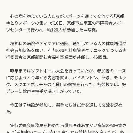
心の病を抱えている人たちがスポーツを通じて交流する｢京都
ゆとりスポーツの集い｣が10日、京都市左京区の市障害者スポー
ツセンターで行われ、約120人が参加した＝
写真
。
精神科の病院やデイケアに通院、通所している人の健康増進や
社会参加促進を願い、府内の精神科病院やクリニックでつくる実
行委員会と京都新聞社会福祉事業団が共催し、45回目。
昨年まではソフトボール大会を行っていたが、参加者のニーズ
に応じようと今年から内容を変え、バドミントン、卓球、モルッ
ク、スクエアボッチャの４種目の競技を行った。各競技では、好
プレーに歓声や拍手が沸き上がっていた。
今回は７施設が参加し、選手たちは試合を通して交流を深め
た。
実行委員会事務局を務めた京都民医連あすかい病院の福田寛さ
んは｢参加者のニーズに応じて今年から競技内容を変えたが、多