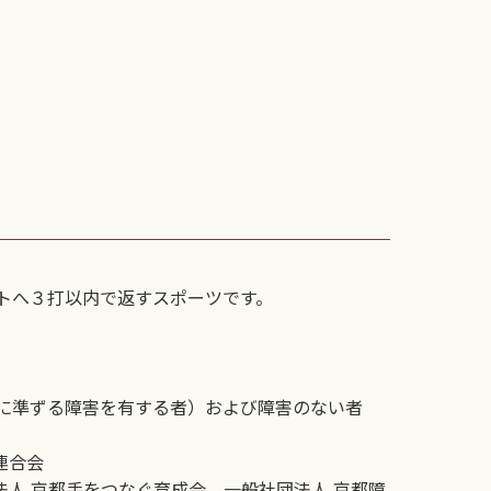
トへ３打以内で返すスポーツです。
に準ずる障害を有する者）および障害のない者
連合会
人 京都手をつなぐ育成会、一般社団法人 京都障