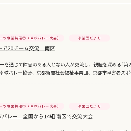
ーツ事業共催②（卓球バレー大会）
事業団だより
ーで20チーム交流 南区
を通じて障害のある人とない人が交流し、親睦を深める｢第2
都卓球バレー協会、京都新聞社会福祉事業団、京都市障害者スポー
ーツ事業共催②（卓球バレー大会）
事業団だより
球バレー 全国から14組 南区で交流大会