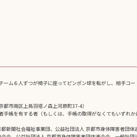
チーム６人ずつが椅子に座ってピンポン球を転がし、相手コー
都市南区上鳥羽塔ノ森上河原町37-4）
者手帳を有する者（もしくは、手帳の取得がなくてもいずれか
京都新聞社会福祉事業団、公益社団法人 京都市身体障害者団体
合会、公益社団法人 京都市身体障害者団体連合会、一般社団法