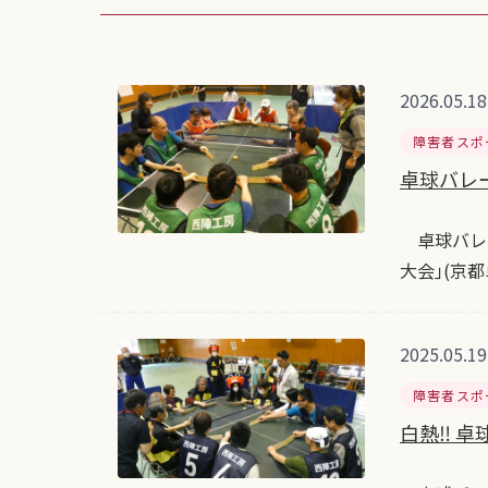
2026.05.18
障害者スポ
卓球バレ
卓球バレー
大会｣(京
2025.05.19
障害者スポ
白熱‼ 卓