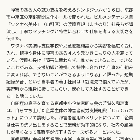
障害のある人の就労支援を考えるシンポジウムが１６日、京都
市中京区の京都新聞文化ホールで開かれた。ビルメンテナンス業
「ワタナベ美装」（山科区）の渡邉真規（まさのり）社長らが講
演し、丁寧なマッチングと特性に合わせた仕事を考える大切さを
伝えた。
ワタナベ美装は支援学校や児童養護施設から実習を幅広く受け
入れ、精神や身体に障害のある４人や元ひきこもりの人を雇って
いる。渡邉社長は「障害に関わらず、誰でもできること、できな
いことがある。支援組織と連携して特性に合わせた仕事の仕組み
に変えれば、できないことができるようになる」と語った。短期
記憶が苦手という当事者の若手社員は「就職先で悩んでいたが、
実習時から親身に接してもらい、安心して入社することができ
た」と話していた。
自閉症の息子を育てる京都中小企業家同友会の芳賀久和理事
は、自ら立ち上げた企業主体の障害者就労支援組織「ＣｏＣｏネ
ット」について説明した。障害者雇用のメリットについて「企業
は仕事の洗い出しをすることで業務が効率的になり、社内の風通
しが良くなって離職率が低下するケースが多い」と述べた。
京都新聞社会福祉事業団の主催。企業や福祉事業所、当事者の