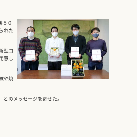
餅５０
られた
新型コ
用意し
煮や焼
」とのメッセージを寄せた。