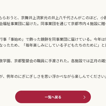
もらおうと、京舞井上流家元の井上八千代さんがこのほど、小
会福祉事業団に届けた。同事業団を通じて京都市内４施設に贈
行事「事始め」で飾った鏡餅を同事業団に届けている。今年は
なったため、「毎年楽しみにしている子どもたちのために」と
敬学園、京都聖嬰会の職員に手渡された。各施設では正月の雑
が、例年のにぎにぎしさを思い浮かべながら楽しんでください
一覧へ戻る