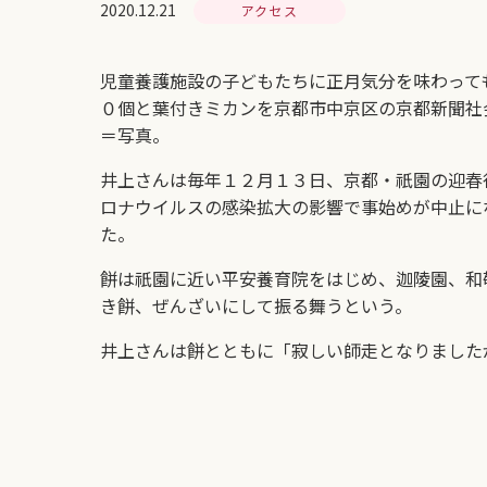
2020.12.21
アクセス
児童養護施設の子どもたちに正月気分を味わって
０個と葉付きミカンを京都市中京区の京都新聞社
＝写真。
井上さんは毎年１２月１３日、京都・祇園の迎春
ロナウイルスの感染拡大の影響で事始めが中止に
た。
餅は祇園に近い平安養育院をはじめ、迦陵園、和
き餅、ぜんざいにして振る舞うという。
井上さんは餅とともに「寂しい師走となりました