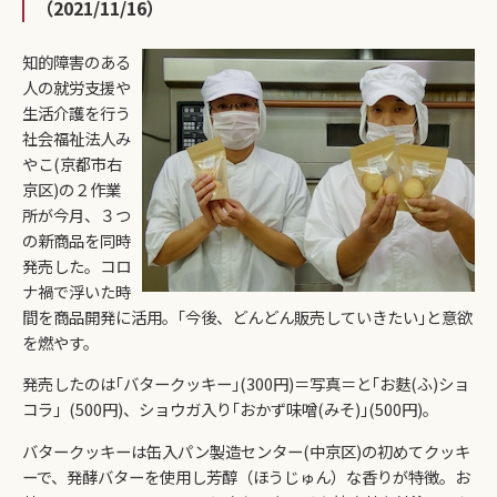
（2021/11/16）
知的障害のある
人の就労支援や
生活介護を行う
社会福祉法人み
やこ(京都市右
京区)の２作業
所が今月、３つ
の新商品を同時
発売した。コロ
ナ禍で浮いた時
間を商品開発に活用。｢今後、どんどん販売していきたい｣と意欲
を燃やす。
発売したのは｢バタークッキー｣(300円)＝写真＝と｢お麩(ふ)ショ
コラ」(500円)、ショウガ入り｢おかず味噌(みそ)｣(500円)。
バタークッキーは缶入パン製造センター(中京区)の初めてクッキ
ーで、発酵バターを使用し芳醇（ほうじゅん）な香りが特徴。お