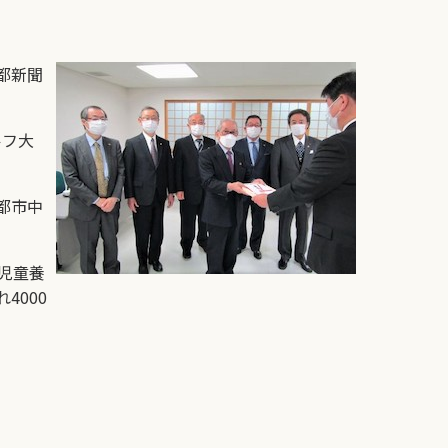
都新聞
ルフ大
都市中
児童養
4000