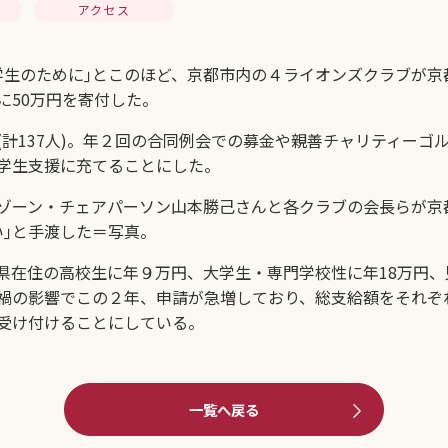
アクセス
学生のために｣とこのほど、京都市内の４ライオンズクラブが京
に50万円を寄付した。
計137人)。年２回の合同例会での募金や親善チャリティーゴ
学生支援に充てることにした。
ゾーン・チェアパーソン山本勝己さんと各クラブの会長らが京
い｣と手渡した＝写真。
県在住の高校生に年９万円、大学生・専門学校性に年18万円、
の影響でこの２年、申請が急増しており、総支給額をそれぞれ
受け付けることにしている。
一覧へ戻る