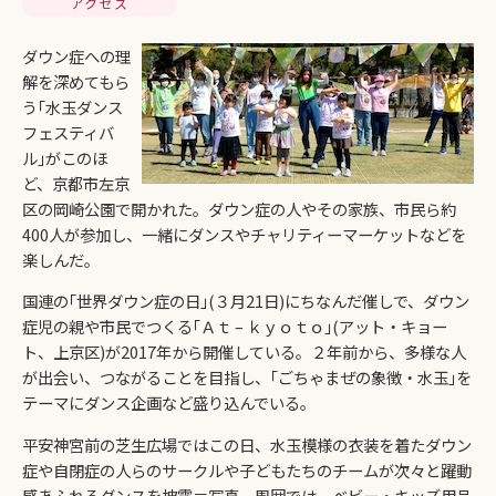
アクセス
ダウン症への理
解を深めてもら
う｢水玉ダンス
フェスティバ
ル｣がこのほ
ど、京都市左京
区の岡崎公園で開かれた。ダウン症の人やその家族、市民ら約
400人が参加し、一緒にダンスやチャリティーマーケットなどを
楽しんだ。
国連の｢世界ダウン症の日｣(３月21日)にちなんだ催しで、ダウン
症児の親や市民でつくる｢Ａｔ – ｋｙｏｔｏ｣(アット・キョー
ト、上京区)が2017年から開催している。２年前から、多様な人
が出会い、つながることを目指し、｢ごちゃまぜの象徴・水玉｣を
テーマにダンス企画など盛り込んでいる。
平安神宮前の芝生広場ではこの日、水玉模様の衣装を着たダウン
症や自閉症の人らのサークルや子どもたちのチームが次々と躍動
感あふれるダンスを披露＝写真。周囲では、ベビー・キッズ用品