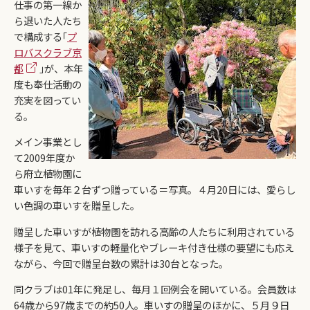
仕事の第一線か
ら退いた人たち
で構成する｢
プ
ロバスクラブ京
都
｣が、本年
度も奉仕活動の
充実を図ってい
る。
メイン事業とし
て2009年度か
ら府立植物園に
車いすを毎年２台ずつ贈っている＝写真。４月20日には、愛らし
い色調の車いすを贈呈した。
贈呈した車いすが植物園を訪れる高齢の人たちに利用されている
様子を見て、車いすの軽量化やブレーキ付き仕様の要望にも応え
ながら、今回で贈呈台数の累計は30台となった。
同クラブは01年に発足し、毎月１回例会を開いている。会員数は
64歳から97歳までの約50人。車いすの贈呈のほかに、５月９日