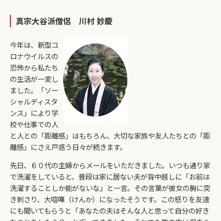
真宗大谷派僧侶 川村 妙慶
今年は、新型コ
ロナウイルスの
恐怖から私たち
の生活が一変し
ました。「ソー
シャルディスタ
ンス」により学
校や仕事での人
と人との「距離感」はもちろん、大切な家族や友人たちとの「距
離感」にさえ戸惑う日々が続きます。
先日、６０代の主婦からメールをいただきました。いつも通り家
で洗濯をしていると、普段は家に居ない夫が背中越しに「お前は
洗濯することしか能がないな」と一言。その言葉が彼女の胸に突
き刺さり、大喧嘩（けんか）になったそうです。この怒りを友達
にも聞いてもらうと「あなたの夫はそんな人と思って自分の好き