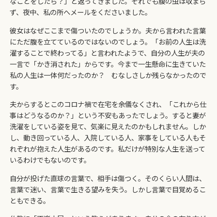
なことをしたら？」と返ってきました。それでも腹の虫は収まら
ず、夜中、私の所へメールをくださいました。
彼女はなぜここまで傷ついたのでしょうか。夫から言われた言葉
にただ腹を立てているのではないのでしょう。「お前の人生は洗
濯することで終わってる」と言われたようで、自分の人生が夫の
一言で「かき消された」からです。今まで一生懸命に生きていた
私の人生は一体何だったのか？ むなしさしか残らなかったので
す。
夫からするとこのコロナ禍で在宅を余儀なくされ、「これから仕
事はどうなるのか？」という不安もあったでしょう。すると妻が
洗濯をしている姿を見て、気楽に見えたのかもしれません。しか
し、動き回っている人、入院している人、家事をしている人もそ
れぞれが抱えた人生があるのです。私だけが特別な人生を送って
いるわけでもないのです。
自分が投げた直球の言葉で、相手は傷つく。そのくらい人間は、
言葉で迷い、言葉で生きる望みを失う。しかし言葉で目覚めるこ
ともできる。