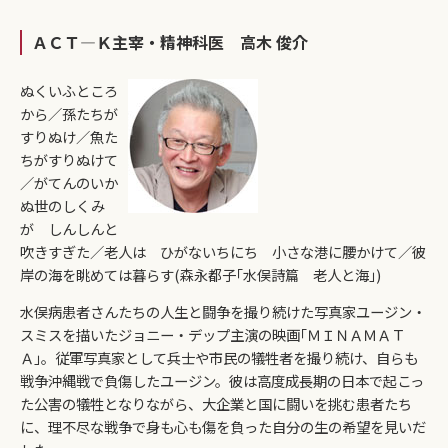
ＡＣＴ―Ｋ主宰・精神科医 高木 俊介
ぬくいふところ
から／孫たちが
すりぬけ／魚た
ちがすりぬけて
／がてんのいか
ぬ世のしくみ
が しんしんと
吹きすぎた／老人は ひがないちにち 小さな港に腰かけて／彼
岸の海を眺めては暮らす(森永都子｢水俣詩篇 老人と海｣)
水俣病患者さんたちの人生と闘争を撮り続けた写真家ユージン・
スミスを描いたジョニー・デップ主演の映画｢ＭＩＮＡＭＡＴ
Ａ｣。従軍写真家として兵士や市民の犠牲者を撮り続け、自らも
戦争沖縄戦で負傷したユージン。彼は高度成長期の日本で起こっ
た公害の犠牲となりながら、大企業と国に闘いを挑む患者たち
に、理不尽な戦争で身も心も傷を負った自分の生の希望を見いだ