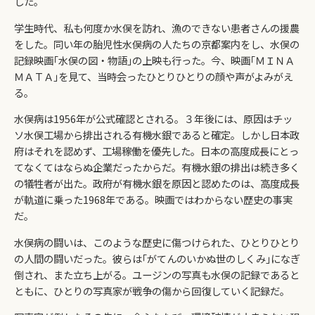
した。
学生時代、私も何度か水俣を訪れ、漁のできない患者さんの援農
をした。同い年の胎児性水俣病の人たちの京都案内をし、水俣の
記録映画｢水俣の図・物語｣の上映も行った。今、映画｢ＭＩＮＡ
ＭＡＴＡ｣を見て、当時会ったひとりひとりの顔や声がよみがえ
る。
水俣病は1956年が公式確認とされる。３年後には、原因はチッ
ソ水俣工場から排出される有機水銀であると確定。しかし日本政
府はそれを認めず、工場稼働を優先した。日本の高度成長にとっ
てなくてはならぬ企業だったからだ。有機水銀の排出は続き多く
の犠牲者が出た。政府が有機水銀を原因と認めたのは、高度成長
が軌道に乗った1968年である。映画ではわからない歴史の事実
だ。
水俣病の闘いは、このような歴史に傷つけられた、ひとりひとり
の人間の闘いだった。彼らは｢がてんのいかぬ世のしくみ｣になぎ
倒され、また立ち上がる。ユージンの写真も水俣の記録であると
ともに、ひとりの写真家が戦争の傷から回復していく記録だ。