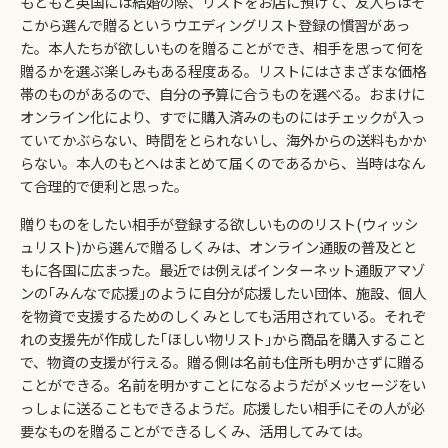
もともと英国には結婚の際、リストをお店に預けて、友人らはそ
こから選んで贈るというウエディングリスト登録の慣習があっ
た。本人たちが欲しいものを贈ることができ、相手を思って何を
贈るかを選ぶ楽しみもある程度ある。リストにはさまざまな価格
帯のものがあるので、自分の予算に合うものを選べる。おまけに
オンライン化により、すでに購入済みのものにはチェックが入っ
ていてかぶらない、時間をとられないし、海外からの送料もかか
らない。本人のもとへはまとめて届くのであるから、当時はなん
て合理的で便利と思った。
贈りものをしたい相手が登録する欲しいもののリスト(ウィッシ
ュリスト)から選んで贈るしくみは、オンライン通販の普及とと
もに各国に広まった。最近では例えばインターネット通販アマゾ
ンの｢みんなで応援｣のように自分が応援したい団体、施設、個人
を物資で支援するためのしくみとしても活用されている。それぞ
れの支援先が作成した｢ほしい物リスト｣から商品を購入すること
で、物資の支援が行える。贈る側は名前も住所も明かさずに贈る
ことができる。名前を明かすことになるようだがメッセージをい
っしょに送ることもできるようだ。応援したい相手にその人が必
要なものを贈ることができるしくみ、活用してみては。