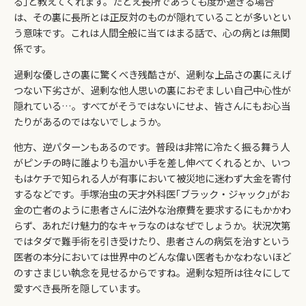
る｣と教えてくれます。たとえ長所であっても度が過ぎる場合
は、その裏に長所とは正反対のものが隠れていることが多いとい
う意味です。これは人間全般に当てはまる話で、心の病とは無関
係です。
過剰な優しさの裏に驚くべき残酷さが、過剰な上品さの裏にえげ
つない下劣さが、過剰な他人思いの裏におぞましい自己中心性が
隠れている…。すべてがそうではないにせよ、皆さんにもお心当
たりがあるのではないでしょうか。
他方、逆パターンもあるのです。普段は非常に冷たく振る舞う人
がピンチの時に誰よりも温かい手を差し伸べてくれるとか、いつ
もはケチで知られる人が有事において被災地に迷わず大金を寄付
するなどです。手塚治虫の天才外科医｢ブラック・ジャック｣がお
金の亡者のように患者さんに法外な治療費を要求するにもかかわ
らず、あれだけ魅力的なキャラなのはなぜでしょうか。状況次第
ではタダで難手術を引き受けたり、患者さんの病気を治すという
医者の本分においては世界中のどんな偉い医者もかなわないほど
のすさまじい執念を見せるからですね。過剰な短所は往々にして
愛すべき長所を隠しています。