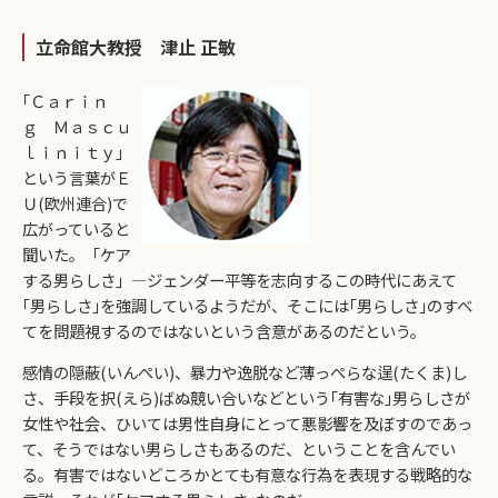
立命館大教授 津止 正敏
｢Ｃａｒｉｎ
ｇ Ｍａｓｃｕ
ｌｉｎｉｔｙ｣
という言葉がＥ
Ｕ(欧州連合)で
広がっていると
聞いた。「ケア
する男らしさ」―ジェンダー平等を志向するこの時代にあえて
｢男らしさ｣を強調しているようだが、そこには｢男らしさ｣のすべ
てを問題視するのではないという含意があるのだという。
感情の隠蔽(いんぺい)、暴力や逸脱など薄っぺらな逞(たくま)し
さ、手段を択(えら)ばぬ競い合いなどという｢有害な｣男らしさが
女性や社会、ひいては男性自身にとって悪影響を及ぼすのであっ
て、そうではない男らしさもあるのだ、ということを含んでい
る。有害ではないどころかとても有意な行為を表現する戦略的な