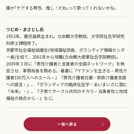
誰か｢ケアする男性、推し！だね｣って歌ってくれないかな。
つどめ・まさとし氏
1953年、鹿児島県生まれ。立命館大学教授。大学院社会学研究
科修士課程修了。
京都市社会福祉協議会(地域福祉部長、ボランティア情報センタ
ー長)を経て、2001年から現職(立命館大産業社会学部教授)。
2009年３月に「男性介護者と支援者の全国ネットワーク」を発
足させ、事務局長を務める。著書に『ケアメンを生きる – 男性介
護者100万人へのエール – 』『男性介護者白書―家族介護者支援
への提言 – 』、『ボランティアの臨床社会学―あいまいさに潜む
「未来」 – 』、『子育てサークル共同のチカラ – 当事者性と地域
福祉の視点から – 』など。
一覧へ戻る