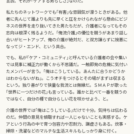
言説、それが｢ケアする男らしさ｣なのだ。
私たちのネットワークでも｢有害｣な雰囲気が漂うときがある。他
者に先んじて誰よりも先に早くと圧をかけられながら懸命にビジ
ネスの世界を走り抜いてきた男たちだが、介護者になってもその
志向は根深く残るようだ。｢俺流介護｣の優位を競うがあまり話し
合いがヒートアップ、俺の介護が絶対だ、と双方譲らずに険悪に
なってジ・エンド、という具合。
でも、私が｢ケア・コミュニティ｣と呼んでいる介護者の会や集い
では見事に補正力が働くから不思議だ。一触即発の危機に気付い
たメンバーが言う。｢俺はこうしている。あんたに合うかどうか
はわからないがね｣。こうオチをつけるとその場がまずは収まる
という。独り善がりで狭量な我流とは無縁だ。ＳＭＡＰが歌った
｢世界に一つだけの花｣も言っている。誰かと比べて一番を競うの
ではなく、自分の種で自分らしい花を咲かせよう、と。
介護の世界では｢俺はこうしている｣だけで十分。気持ちは伝わる
のだ。仲間の意見を傾聴すれば一人じゃないことも実感する。ケ
アという行為の中で育つ包容力や忍耐力、謙虚さもある。炊事・
掃除・洗濯などのマルチな生活スキルもしっかり身に付く。