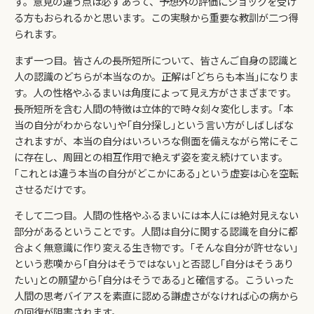
す。意見の違う点は必ずあって、予想外の評価にショックを受け
る方もおられるかと思います。この実験から重要な教訓が二つ得
られます。
まず一つ目。皆さんの長所短所について、皆さんご自身の認識と
人の認識のどちらが本当なのか。正解は｢どちらも本当｣になりま
す。人の性格やふるまいは角度によって見え方がさまざまです。
長所短所を含む人間の特徴は立体的で時々刻々変化します。｢本
当の自分がわからない｣や｢自分探し｣という言い方がしばしばな
されますが、本当の自分はいろいろな側面を備えながら常にそこ
に存在し、周囲との相互作用で絶えず姿を変え続けています。
｢これとは違う本当の自分がどこかにある｣という虚妄は心を空転
させるだけです。
そして二つ目。人間の性格やふるまいには本人には絶対見えない
部分があるということです。人間は自分に関する認識を自分に都
合よく無意識に作り変える生き物です。｢そんな自分が許せない｣
という悲嘆から｢自分はそうではない｣と否認し｢自分はそうあり
たい｣との願望から｢自分はそうである｣と確信する。こういった
人間の思考バイアスを素直に認める謙虚さがなければ心の病から
の回復が阻害されます。