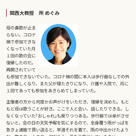
関西大教授 所 めぐみ
母の鼻歌が止ま
らない。コロナ
禍で参加できな
くなっていた月
１回の歌の会に
復帰したのだ。
再開されていて
も参加できないでいた。コロナ禍の間に本人は歩行器なしでの外
出が難しくなり、また父が寝たきりになり、介護や入院で、月に
１回であっても参加をあきらめてしまっていた。
主催者の方から何度かお声がけをいただき、復帰を決めた。もと
もと母は歌うことが好き。ここで人と会い、話したりできる。し
なくなっていた｢おしゃれ｣も戻りつつある。歩行器では傘がさせ
ないと、会の日の天気予報を気にするので、全身覆う雨がっぱを
急きょ通販で買い送ると、早速それを着て、雨の中出かけたよう