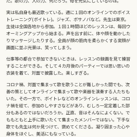
だ。歌の力、人の力、何だろう。母を元気にしているのは。
実は私自身も最近歌っている。週に１回のオンラインでのボイス
トレーニング(ボイトレ)。ジャズ、ボサノバなど。先生は東京。
生徒は全国各地から参加。１回１時間ほどのレッスンは、毎回ウ
オーミングアップから始まる。声を出す前に、体や顔を動かした
りマッサージしたりする。全員が顔の筋肉を柔らかくする変顔が
画面に並ぶ光景は、笑ってしまう。
仕事等の都合で参加できないときは、レッスンの録画を見て練習
することができる。そして４カ月後のパーティーでは思い思いの
衣装を着て、対面で披露した。楽しすぎる。
コロナ禍、対面で集まって歌を歌うことが難しかった間でも、次
善の策としてオンラインで集まって歌や楽器を演奏する人たちも
いた。その一方で、ボイトレなどのオンラインレッスンは、コロ
ナ禍を経て、参加のしやすさなどがあり、むしろ一定定着した部
分もあるのではないだろうか。正直、音はそんなによくない。で
ももともと上手に歌いたくて集まったメンバーではない。下手な
歌でも先生は何か見つけて、褒めてくださる。凝り固まった心や
身体をほぐし、美活にもなっている。