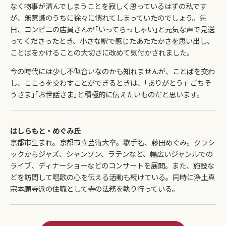
なく物事が済んでしまうことを寂しく思っているはずの私です
が、無意識のうちに徐々に慣れてしまっていたのでしょう。先
日、コンビニの店員さんが｢いってらっしゃい｣と元気な声で見送
ってくださったとき、小さな駅で感じたあたたかさを思い出し、
ことばをかけることの大切さに改めて気付かされました。
今の時代には少し不似合いなのかも知れませんが、ことばを交わ
し、こころを交わすことができるときは、｢ありがとう｣｢ごちそ
うさま｣｢お世話さま｣と積極的に伝えたいものだと思います。
はしらもと・めぐみ氏
京都市生まれ。京都市立芸術大卒。歌手名、藤田めぐみ。クラシ
ックからジャズ、シャンソン、ラテンなど、幅広いジャンルでの
ライブ、ディナーショーなどのコンサートを展開。また、施設な
どを訪問して唱歌の心を伝える活動も続けている。同時に浄土真
宗本願寺派の住職として寺の法務を執り行っている。