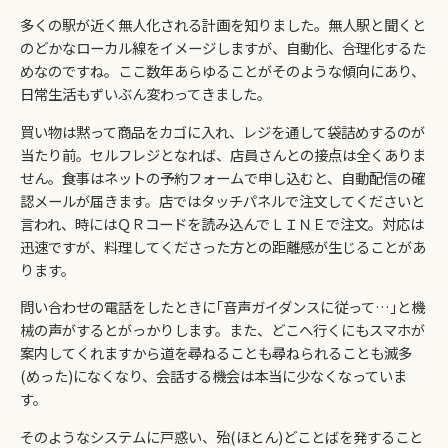
多くの駅が近く無人化される計画を知りました。無人駅と聞くと
のどかなローカル線をイメージしますが、自動化、合理化するた
めなのですね。ここ数年あらゆることがそのような傾向にあり、
日常生活もずいぶん変わってきました。
買い物は黙って商品をカゴに入れ、レジを通して袋詰めするのが
当たり前。セルフレジとなれば、店員さんとの接点は全くありま
せん。食事はネットの予約フォームで申し込むと、自動配信の確
認メールが届きます。店ではタッチパネルで注文してくださいと
言われ、時にはＱＲコードを読み込んでＬＩＮＥで注文。対応は
迅速ですが、料理してくださった方との距離感が生じることがあ
ります。
問い合わせの電話をしたときに｢音声ガイダンスに従って…｣と機
械の声がするとがっかりします。また、どこへ行くにもスマホが
案内してくれますから道を尋ねることも尋ねられることも滅多
(めった)になくなり、会話する機会は本当に少なくなっていま
す。
そのようなシステムに戸惑い、殆(ほとん)どことばを発すること