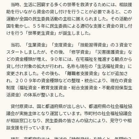
当時、生活に困窮する多くの世帯を救済するためには、相談援
助を行いながら資金の貸し付けを行うことが必要であると、この
運動が全国の民生委員活動の主柱に据えられました。その活動が
国を動かし、５５年に民生委員による適切な支援と資金の貸し付
けを行う「世帯更生資金」が誕生しました。
当初、「生業資金」「支度資金」「技能習得資金」の３資金で
スタートしましたが、その後、「修学資金」「災害援護資金」な
どの資金種類が増え、９０年には、在宅福祉を推進する観点から
貸し付け対象の拡大が行われ、名称も現在の「生活福祉資金」に
変更されました。その後も、「離職者支援資金」などが追加さ
れ、２００９年の資金種類などの整理・統合により、現在の資金
制度（福祉資金・教育支援資金・総合支援資金・不動産担保型生
活資金）の体系が整いました。
貸付原資は、国と都道府県が出し合い、都道府県の社会福祉協
議会が実施主体となり運営しています。市町村の社会福祉協議会
が相談窓口となり、民生委員の皆さんの協力により、見守りや相
談支援を行っています。
現在、京都府内では、後述の「特例貸付」を除くと、年間約２