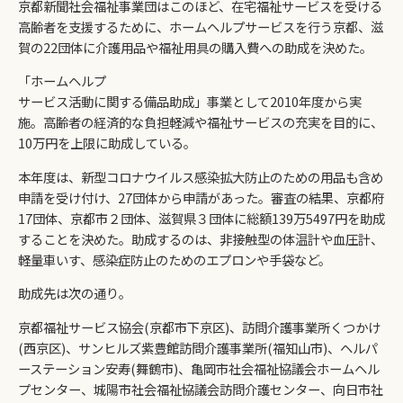
京都新聞社会福祉事業団はこのほど、在宅福祉サービスを受ける
高齢者を支援するために、ホームヘルプサービスを行う京都、滋
賀の22団体に介護用品や福祉用具の購入費への助成を決めた。
「ホームヘルプ
サービス活動に関する備品助成」事業として2010年度から実
施。高齢者の経済的な負担軽減や福祉サービスの充実を目的に、
10万円を上限に助成している。
本年度は、新型コロナウイルス感染拡大防止のための用品も含め
申請を受け付け、27団体から申請があった。審査の結果、京都府
17団体、京都市２団体、滋賀県３団体に総額139万5497円を助成
することを決めた。助成するのは、非接触型の体温計や血圧計、
軽量車いす、感染症防止のためのエプロンや手袋など。
助成先は次の通り。
京都福祉サービス協会(京都市下京区)、訪問介護事業所くつかけ
(西京区)、サンヒルズ紫豊館訪問介護事業所(福知山市)、ヘルパ
ーステーション安寿(舞鶴市)、亀岡市社会福祉協議会ホームヘル
プセンター、城陽市社会福祉協議会訪問介護センター、向日市社