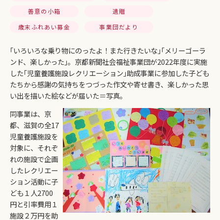
善意の小箱
遺贈
歳末ふれあい募金
事業団だより
｢いろいろな乗り物にのったよ！また行きたいな｣｢メリーゴーラ
ンド、楽しかった｣。京都新聞社会福祉事業団が2022年度に実施
した｢児童養護施設レクリエーション｣助成事業に参加した子ども
たちから感謝の気持ちをつづった作文や寄せ書き、楽しかった思
い出を描いた絵などが届いた＝写真。
同事業は、京
都、滋賀の全17
児童養護施設を
対象に、それぞ
れの施設で企画
したレクリエー
ション活動に子
ども１人2700
円と引率費用１
施設２万円を助