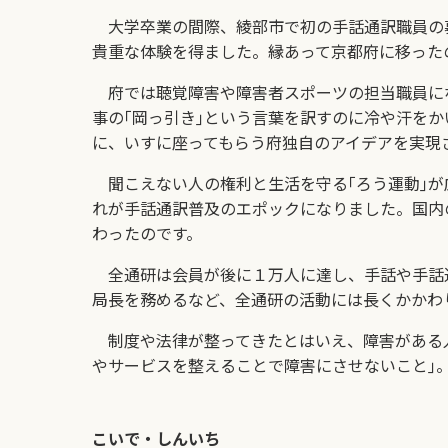
大学卒業の間際、綾部市で初の手話通訳職員の
貴重な体験を得ました。縁あって京都府に移ったの
府では聴覚障害や障害者スポーツの担当職員に
事の｢岡っ引き｣という言葉を訳すのに冷や汗を
に、いすに座ってもらう府独自のアイデアを実現
聞こえない人の権利と生活を守る｢ろう運動｣が広
れが手話通訳普及のエポックになりました。国内
わったのです。
全通研は会員が後に１万人に達し、手話や手話
局長を務めるなど、全通研の活動には長くかかわ
制度や法律が整ってきたとはいえ、障害がある人
やサービスを整えることで障害にさせないこと｣
こいで・しんいち