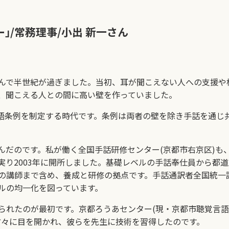
｣/常務理事/小出 新一さん
。
んで半世紀が過ぎました。当初、耳が聞こえない人への支援や
、聞こえる人との間に高い壁を作っていました。
言語条例を制定する時代です。条例は両者の壁を除き手話を通じ
だのです。私が働く全国手話研修センター(京都市右京区)も
り2003年に開所しました。基礎レベルの手話奉仕員から都
の講師まで含め、養成と研修の拠点です。手話通訳者全国統一
ルの均一化を図っています。
れたのが最初です。京都ろうあセンター(現・京都市聴覚言語
方々に目を開かれ、彼らを先生に技術を習得したのです。