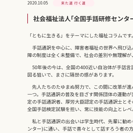
2020.10.05
来た道 行く道
社会福祉法人｢全国手話研修センター
「ともに生きる」をテーマにした福祉コラムです
手話通訳を中心に、障害者福祉の世界へ飛び込
障の制度は全く未整備で、社会の差別や無理解が
50年後の今は、全国の400近い自治体が手話
図る狙いで、まさに隔世の感があります。
先人たちのたゆまぬ努力で、この間に改革が進ん
一つ。手話通訳の普及を目ざす関係団体の運動が実
定の手話通訳者、厚労大臣認定の手話通訳士とそ
全国手話検定試験を担い、常に技能の向上とレベ
私と手話通訳の出会いは学生時代、先輩に勧めら
ンター)に通い、手話で喜々として話すろう者の