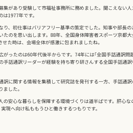
募集があり受験して市福祉事務所に務めました。聞こえない人
は1977年です。
なり、初仕事はバリアフリー基準の策定でした。知事や部長の
かいたのを思い出します。88年、全国身体障害者スポーツ京都
させた時は、会場全体が感激に包まれましたね。
がったのは60年代後半からです。74年には｢全国手話通訳問題
の手話通訳リーダーが経験を持ち寄り研さんする全国手話通訳
通訳に関する情報を集積して研究誌を発刊する一方、手話通訳
りました。
の安心な暮らしを保障する環境づくりは道半ばです。肝心なの
。実現へ向け私ももうひと働きするつもりです。