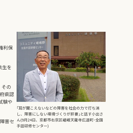
権利保
共生を
、その
道府県認
試験や
｢耳が聞こえないなどの障害を社会の力で打ち消
し、障害にしない環境づくりが肝要｣と話す小出さ
ん(9月24日、京都市右京区嵯峨天龍寺広道町･全国
障害セ
手話研修センター)