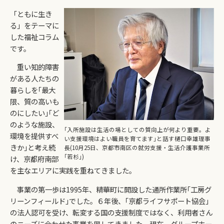
「ともに生き
る」をテーマに
した福祉コラム
です。
重い知的障害
がある人たちの
暮らしを｢最大
限、質の高いも
のにしたい｣｢ど
のような施設、
｢入所施設は生活の場としての質向上が何より重要。よ
環境を提供すべ
い支援環境はよい職員を育てます｣と話す樋口幸雄理事
きか｣と考え続
長(10月25日、京都市南区の就労支援・生活介護事業所
｢若杉｣)
け、京都府南部
を主なエリアに実践を重ねてきました。
事業の第一歩は1995年、精華町に開設した通所作業所｢工房グ
リーンフィールド｣でした。６年後、｢京都ライフサポート協会｣
の法人認可を受け、転変する国の支援制度ではなく、利用者さん
のニーズに合わせた事業を興してきました。現在、グループホー