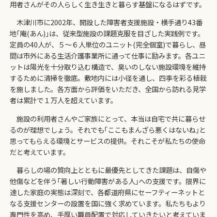
用者さんがその人らしく生き生きと暮らす基盤になるはずです。
木津川市に2002年、開設した障害者支援施設・横手通り43番
地｢庵(あん)｣は、従来型施設の課題克服を目ざした実践例です。
定員の40人が、５～６人単位のユニット(完全個室)で暮らし、昼
間は市外にある生活介護事業所に通って仕事に励みます。各ユニ
ットは陽光を十分取り込む構造で、臭いのしない施設環境を維持
するために清掃を徹底。敷地内には小径を通し、四季を彩る植栽
を施しました。各方面から評価をいただき、全国から訪れる見学
者は累計で１万人を超えています。
施設の利用者さんやご家族にとって、本当は自宅で共に暮らせ
るのが理想でしょう。それでも｢ここもまんざら悪くはないね｣と
思ってもらえる環境とサービスの提供。それこそが私たちの使命
だと考えています。
暮らしの場の質向上とともに最優先としてきた課題は、自傷や
他傷などを伴う｢著しい行動障害がある人｣への支援です。限界に
達した家庭の実態は深刻で、各都道府県にセーフティーネットと
なる支援センターの設置を国に強く求めています。私たちもより
専門性を高め、手厚い職員配置で対応していきたいと考えていま