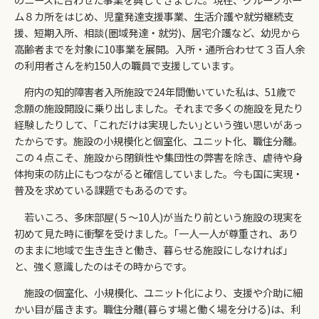
ム８カ所をはじめ、児童発達支援事業、生活介護や就労継続支
援、短期入所、相談(圏域発達・就労)、居宅介護など、幼児から
高齢者までを対象に10事業を展開。入所・通所合わせて３百人余
の利用者さんを約150人の職員で支援しています。
府内の知的障害者入所施設で24年間働いていた私は、51歳で
念願の施設開設に乗り出しました。それまで多くの施設を見たり
経験したりして、｢これだけは実現したい｣という強い思いがあっ
たからです。施設の小規模化と個室化、ユニット化、職住分離。
この４点こそ、施設から閉鎖性や集団性の弊害を除き、虐待や身
体拘束の防止にもつながると確信していました。今も国に実現・
普及を求めている課題でもあるのです。
若いころ、多床部屋(５～10人)が当たり前という施設の現実を
初めて見た時に衝撃を受けました。｢一人一人が尊重され、あり
のままに地域で生き生きと働き、暮らせる施設にしなければ｣
と、強く意識したのはその時からです。
施設の個室化、小規模化、ユニット化により、支援や介助に細
かい目が届きます。職住分離(暮らす場と働く場を分ける)は、利