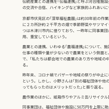
伝統産業との連携を｢伝福連携｣と呼ぶ河合隆施設
の交流や合宿、ハイキングなど家族的ふれあいに
京都市伏見区の｢深草福祉農園｣は約30年前の作
に２カ所計約２千平方の畑で季節野菜やサツマイ
つは木津川市内に借りており、一昨年に同事業団
用、重宝しているという。
農業との連携、いわゆる｢農福連携｣について、施
仕事の種類や量が少ないので農業をという側面と
で、｢私たちは都会地での農業のあり方や地域の
る。
昨年来、コロナ禍でバザーや地域の祭りが中止に
という。しかし、小野さんは｢別の福祉団体や他
ってもらったのはメリットだった｣と振り返る。
農作業のほかに、紙箱作りやアルミ缶リサイクル
同事業団は、福祉団体や施設に50万円を上限に助