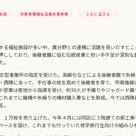
助成
京都新聞福祉活動支援事業
ともに生きる
する福祉施設が多い中、異分野との連携に活路を見いだすとこ
押ししており、後継者難に悩む伝統産業と担い手不足が深刻な
た。
援Ｂ型事業所の指定を受けた。高齢化などによる後継者難で糸繰
・西陣にあって、手仕事の技を高めて後継者を育て、市場価値
や営業は産地から指導を受け、約30人が手織りやジャガード織
これまでに織機や糸繰りの機材購入費などを助成。今では西陣
る。
、１万枚を売り上げた。今年４月には同区に３階建ての新工房
ペースを設け、これまでも行っていた修学旅行生向けの組みひ