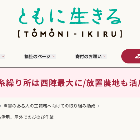
福祉のページ
寄付のお願い
糸繰り所は西陣最大に/放置農地も
障害のある人の工賃増へ向けての取り組み助成
も活用、屋外でのびのび作業