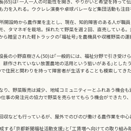
長(65)は｢一人一人の可能性を開き、やりがいと希望を持って
も力を入れる。ウクレレ演奏や卓球バレーなど集団活動も注目
業所開設時から農作業を主とし、現在、知的障害のある人が職員
モ、タマネギを栽培。採れたて野菜を週２回、直売している。
から贈呈された軽トラックの｢福祉号｣を農機具や収穫野菜の運
設長の小野直樹さん(50)は｢一般的には、福祉分野で引き受け
、耕作されていない放置農地の活用という狙いがある｣とした
中で住民と関わりを持って障害者が生活することも模索してきた
なり、野菜販売は減少、地域コミュニティーとふれあう機会も
の仕事の発注元の協力で野菜を売らせてもらう機会ができたり
回収なども行っているが、屋外でのびのび働ける農作業を中心に
成する｢京都新聞福祉活動支援｣と｢工賃増へ向けての取り組み