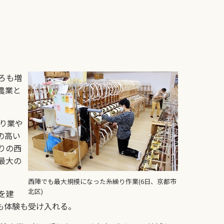
ろも増
農業と
り業や
の高い
りの西
最大の
西陣でも最大規模になった糸繰り作業(6日、京都市
北区)
を建
も体験も受け入れる。