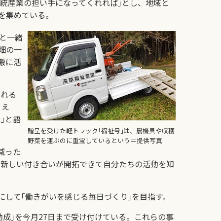
伝統産業の担い手になってくれれば｣とし、地域と
を集めている。
と一緒
畑の一
搬に活
られる
うえ
｣と語
贈呈を受けた軽トラック｢福祉号｣は、農機具や収穫
野菜を運ぶのに重宝しているという＝提供写真
減った
、新しい付き合いが開拓できて自分たちの活動を知
して｢働きがいを感じる毎日づくり｣を目指す。
助成｣を今月27日まで受け付けている。これらの事