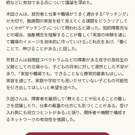
続などに有効である点について議論を深めた。
木田さんは、就労者と仕事や職場がうまく適合する｢マッチング｣
が大切で、数週間の実習を経て見えてくる課題をどうクリアして
いくかが｢マッチング｣について問われると語った。知的障害児な
どの場合、抽象概念を理解することが難しく｢実習の体験を通じ
て職場のイメージを具体的に作っていける｣と利点をあげ、｢働く
ことで、伸びることがある｣と話した。
芳賀さんは自閉症スペクトラムなどの障害がある双子の高校生の
父親としての立場から、子どもの将来に対して漠然とした不安が
あり、｢実習や職場でも、できることなら療育的要素もほしい。
実習を通じて、家庭や学校でも見いだせていない子どもの可能性
を引き出してほしい｣と希望を述べた。
久田さんは、障害者を雇用して｢教えることや伝えることの難し
さを認識したり、仕事の裁量の仕方にも気づくことがある。受け
入れ側にも役立つヒントがある｣と語り、関係者や機関で構成す
るネットワークの有効性を強調した。