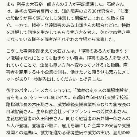
まち｣所長の大石裕一郎さんの３人が基調講演した。石﨑さん
は、最初の障害者雇用では、知的障害のある30代男性を、｢仕事
の段取りが悪く頭ごなしに注意して関係がこじれた｣失敗を紹
介。一方で、精神・発達障害のある山部さんの場合などは、特徴
を理解して個性を生かしてもらう働き方を考え、欠かせぬ働き手
になっている様子を両者がそれぞれの立場から発表した。
こうした事例を踏まえて大石さんは、｢障害のある人が働きやす
い職場はだれにとっても働きやすい職場。障害のある人を受け入
れていくことで、企業も良い方向へ変わっていける｣と指摘。障
害者を雇用する中小企業の側も、働きたいと願う側も双方にメリ
ットがあり｢一歩踏み出してください｣と提言した。
後半のパネルディスカッションは、｢障害のある人の職場体験実
習を考える｣をテーマに開かれた。京都府立向日が丘支援学校進
路指導部長の木田聡さん、就労継続支援事業所あむりた施設長の
白濱智美さん、生命保険会社ライフプランナーの芳賀久和さん、
生花店経営者の久田和泰さん、同じく経営者の石井雄一郎さんの
５人が登壇。登壇者が順に、雇用を前にした企業での実習や支援
機関との連携は、就労を進める環境整備や就労の実現、雇用の継