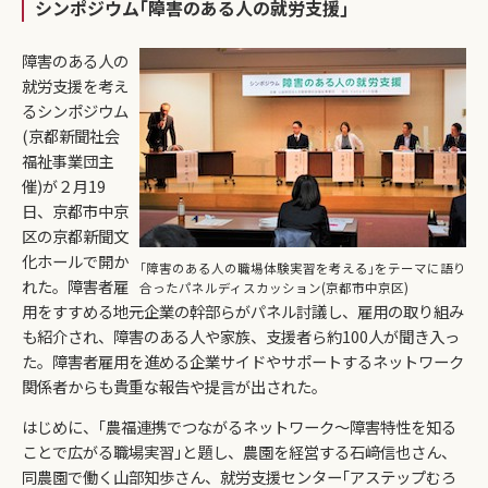
シンポジウム｢障害のある人の就労支援｣
障害のある人の
就労支援を考え
るシンポジウム
(京都新聞社会
福祉事業団主
催)が２月19
日、京都市中京
区の京都新聞文
化ホールで開か
｢障害のある人の職場体験実習を考える｣をテーマに語り
れた。障害者雇
合ったパネルディスカッション(京都市中京区)
用をすすめる地元企業の幹部らがパネル討議し、雇用の取り組み
も紹介され、障害のある人や家族、支援者ら約100人が聞き入っ
た。障害者雇用を進める企業サイドやサポートするネットワーク
関係者からも貴重な報告や提言が出された。
はじめに、｢農福連携でつながるネットワーク～障害特性を知る
ことで広がる職場実習｣と題し、農園を経営する石﨑信也さん、
同農園で働く山部知歩さん、就労支援センター｢アステップむろ