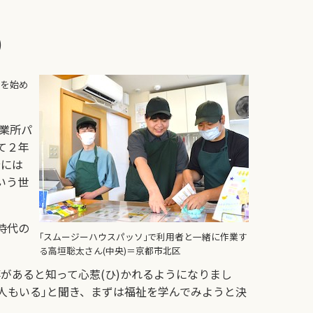
)
｣を始め
業所パ
て２年
分には
いう世
時代の
｢スムージーハウスパッソ｣で利用者と一緒に作業す
る高垣聡太さん(中央)＝京都市北区
があると知って心惹(ひ)かれるようになりまし
人もいる｣と聞き、まずは福祉を学んでみようと決