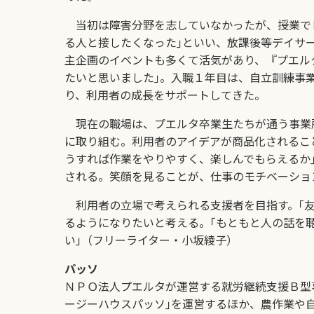
当初は障害分野を志していなかったが、授業でＢ
る人と接したくなった｣といい、放課後等デイサ
主企画のイベントも多くて活気があり、『プエル
たいと思いました｣。入職１年目は、自立訓練事
り、利用者の成長をサポートしてきた。
現在の職場は、プエルタ卒業生たちが通う事業
に取り組む。利用者のアイデアが商品化されるこ
うすれば作業をやりやすく、楽しんでもらえるか｣
される。笑顔を見ることが、仕事のモチベーショ
利用者の立場で考えられる支援者を目指す。｢友
るようになりたいと考える。｢もともと人の話を
い｣（フリーライター・小坂綾子）
パッソ
ＮＰＯ法人プエルタが運営する就労継続支援Ｂ型事
ージーハウスパッソ｣を運営するほか、農作業や自主