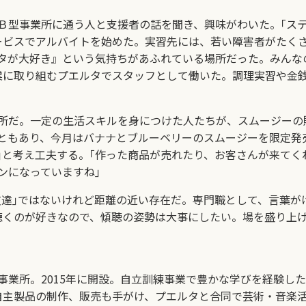
型事業所に通う人と支援者の話を聞き、興味がわいた。｢ステ
ービスでアルバイトを始めた。実習先には、若い障害者がたく
タが大好き』という気持ちがあふれている場所だった。みんな
業に取り組むプエルタでスタッフとして働いた。調理実習や金
所だ。一定の生活スキルを身につけた人たちが、スムージーの
ともあり、今月はバナナとブルーベリーのスムージーを限定発
と考え工夫する。｢作った商品が売れたり、お客さんが来てく
ンになっていますね｣
達｣ではないけれど距離の近い存在だ。専門職として、言葉が
聴くのが好きなので、傾聴の姿勢は大事にしたい。場を盛り上
業所。2015年に開設。自立訓練事業で豊かな学びを経験した2
製品の制作、販売も手がけ、プエルタと合同で芸術・音楽活動など