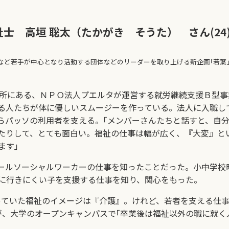
祉士 高垣 聡太（たかがき そうた） さん(24
など若手が中心となり活動する団体などのリーダーを取り上げる新企画｢若葉
所にある、ＮＰＯ法人プエルタが運営する就労継続支援Ｂ型事
ある人たちが体に優しいスムージーを作っている。法人に入職し
からパッソの利用者を支える。｢メンバーさんたちと話すと、自
たりして、とても面白い。福祉の仕事は幅が広く、『大変』と
ます｣
ールソーシャルワーカーの仕事を知ったことだった。小中学校
に行きにくい子を支援する仕事を知り、関心をもった。
ていた福祉のイメージは『介護』。けれど、若者を支える仕事
が、大学のオープンキャンパスで｢卒業後は福祉以外の職に就く