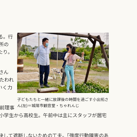
る。行
所の
たり。
さん
たわれ
いく力
子どもたちと一緒に放課後の時間を過ごす小出拓さ
ん(左)＝城陽市観音堂・ちゃれんじ
前理事
が小学生から高校生。午前中は主にスタッフが居宅
決して遮断しないための工夫。｢強度行動障害のあ