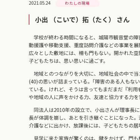
2021.05.24
わたしの現場
小出 （こいで）拓（たく） さん
学校が終わる時間になると、城陽市観音堂の障
動援護や移動支援、重度訪問介護などの事業を展
広々とした敷地には、柵も門もない。開かれた空
子どもたちは、思い思いに過ごす。
地域とのつながりを大切に、地域社会の中で当
(40)の思いが詰まっている。｢障害のある人も
ている。けれど、そうは言ってもまだまだ『利用
や地域の人に声をかける力、友達と協力する力を
同法人は2010年の設立で、小出さんが理事長
長が体調を崩し、あとを引き継ぐことになった。
介護などに出かけ、放課後には、子どもたちの居
見学に来た家族が驚くのは、鍵をかけず、門も柵