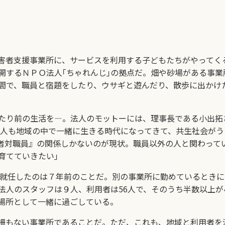
害者支援事業所に、サービスを利用する子どもたちがやってく
開するＮＰＯ法人｢ちゃれんじ｣の拠点だ。畑や砂場がある事業
間で、職員と宿題をしたり、ウサギと遊んだり、散歩に出かけ
たり前の生活を―。法人のモットーには、理事長である小出拓
ない人も地域の中で一緒に生きる時代になってきて、共生社会がう
者対職員』の関係しかないのが現状。職員以外の人と関わって
育てていきたい｣
に就任したのは７年前のことだ。別の事業所に勤めているときに
法人のスタッフは９人、利用者は56人で、そのうち半数以上
場所として一緒に過ごしている。
もない事業所であることだ。ただ、これも、地域と利用者を