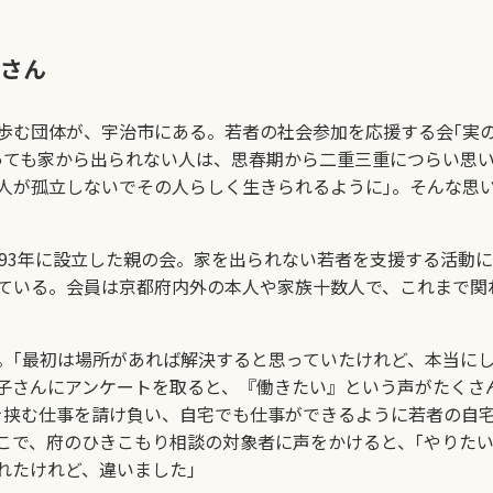
さん
む団体が、宇治市にある。若者の社会参加を応援する会｢実の
っても家から出られない人は、思春期から二重三重につらい思
人が孤立しないでその人らしく生きられるように｣。そんな思
93年に設立した親の会。家を出られない若者を支援する活動
ている。会員は京都府内外の本人や家族十数人で、これまで関
。｢最初は場所があれば解決すると思っていたけれど、本当に
子さんにアンケートを取ると、『働きたい』という声がたくさ
を挟む仕事を請け負い、自宅でも仕事ができるように若者の自
こで、府のひきこもり相談の対象者に声をかけると、｢やりたい
れたけれど、違いました｣