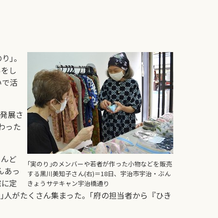
り｣。
いをし
いで活
に発展さ
わった
しんど
｢実のり｣のメンバーや若者が作った小物などを販売
んあっ
する黒川美知子さん(右)＝18日、宇治市宇治・ぶん
宅に定
きょうサテキャン宇治橋通り
｣人がたくさん集まった。｢府の担当者から『ひき