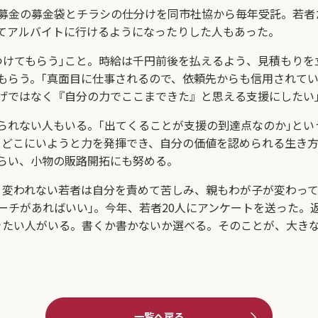
金の募金袋とチラシの仕分けを同市社協から毎年受託。若者た
てアルバイトに行けるようになったりした人もあった。
けてもらう｣こと。時給は千円前後を払えるよう、見積もりを
もらう。｢真面目に仕事されるので、依頼先からも信用されて
げではなく『自分の力でここまできた』と思える支援にしたい
れない人もいる。｢出てくることが支援の到達点なのか｣とい
。どこにいようと力を発揮でき、自分の価値を認められる生き方
らい、小物の販路開拓にも努める。
変われない若者は自分を責めて苦しみ、親もわが子が変わって
ーチがあればいい｣。今年、若者20人にアンケートを送った。
きたい人がいる。書くか書かないか選べる。そのことが、大きな
一覧へ戻る