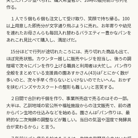
作る。
１人で５個も６個も注文して受け取り、笑顔で持ち帰る。100
以上用意した即売分が文字通り飛ぶように売れ、お年寄りや幼児
を連れたお母さんらも毎回入れ替わるバラエティー豊かなパンを
あれこれ見比べて購入し、満足げだ。
15分ほどで行列が途切れたころには、売り切れた商品も出て、
ほぼ完売状態。カウンター越しに販売やレジを担当し、後ろの調
理場で次々にパンを作り上げる職員と利用者は大忙し。パン作り
全般をまとめている支援員の園あすかさん(43)は｢とにかく数が
多いのと、次々手早く作らないといけないのでたいへん。おかず
を挟むバンズやカスクートの整形も難しい｣と苦笑する。
２日間で合計約千個を作り、事業所売店で売るのはその一部。
大半は、乙訓地域の官公所や福祉施設からの注文販売で、前の週
からパン生地の仕込みなどを始める。園さんは｢パン作りは、最
終的な二次発酵の調整などが難しい。当日の気温や湿度で発酵具
合が変わるから」と言う。