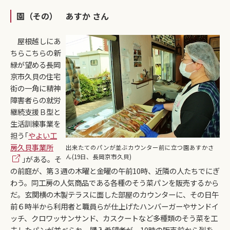
園（その） あすか さん
屋根越しにあ
ちらこちらの新
緑が望める長岡
京市久貝の住宅
街の一角に精神
障害者らの就労
継続支援Ｂ型と
生活訓練事業を
担う｢
やよい工
房久貝事業所
出来たてのパンが並ぶカウンター前に立つ園あすかさ
ん(19日、長岡京市久貝)
｣がある。そ
の前庭が、第３週の木曜と金曜の午前10時、近隣の人たちでにぎ
わう。同工房の人気商品である各種のそう菜パンを販売するから
だ。玄関横の木製テラスに面した部屋のカウンターに、その日午
前６時半から利用者と職員らが仕上げたハンバーガーやサンドイ
ッチ、クロワッサンサンド、カスクートなど多種類のそう菜を工
夫したパンが並べられ、購入希望者が、10時の販売前から列を