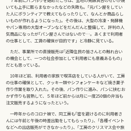
７年前にパン作りを始めたころは、生地の発酵具合のせいか焼
いても上手に膨らまなかったなどの失敗も。｢元パン屋をしてい
た人にボランティアで教えてもらったりして、なんとか商品らし
いものが作れるようになった｣。その後は、大型の冷凍・発酵機
やパン専用の大型オーブンなどをだんだんと整備して、評判の人
気商品になったが｢パン屋さんではないので…。あくまで利用者
の仕事として、工賃の確保が目的です」と冷静に見ている。
ただ、事業所での直接販売は｢近隣住民の皆さんとの触れ合い
の機会として、一つの社会参加として利用者にも意義あるもの｣
だとも思っている。
10年ほど前、利用者の家族で喫茶店をしている人がいて、工房
の仕事の確保として、クッキー類やシフォンケーキなど焼き菓子
作り作業を取り入れた。その後、パン作りに進み、パンに挟むお
かず作りも習熟して、５年ほど前からは月に一度250個の弁当も
注文販売するようになったという。
一昨年からのコロナ禍で、同工房も｢密を避けるのに利用者さ
んには午前と午後の時差出勤をしてもらったり｣、｢各種イベント
などへの出店販売ができなかったり｣、｢工房のクリスマス会や旅