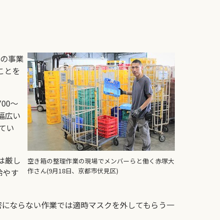
業の事業
ことを
00～
幅広い
てい
は厳し
空き箱の整理作業の現場でメンバーらと働く赤塚大
作さん(9月18日、京都市伏見区)
冷やす
密にならない作業では適時マスクを外してもらう一