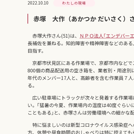
2022.10.10
わたしの現場
赤塚 大作（あかつか だいさく）
赤塚大作さん(51)は、
ＮＰＯ法人｢エンデバー
長補佐を兼ねる。知的障害や精神障害などのある
目指す。
京都市伏見区にある作業場で、京都市内などでス
800個の商品配送用の空き箱を、業者別・用途別
年代のメンバー17人と、高齢者を含む作業員７
る。
広い駐車場にトラックが次々と発着する作業場
い。｢猛暑の今夏、作業場内の温度は40度ぐら
こともある｣と、赤塚さんは労働環境への細かな
特に悩ましいのは新型コロナウイルス感染症への
方、休憩や昼食時間のおしゃべりは特に控えても