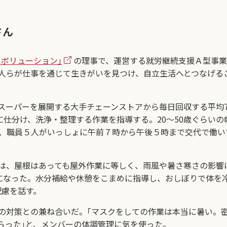
さん
エボリューション｣
の理事で、運営する就労継続支援Ａ型事
人らが仕事を通じて生きがいを見つけ、自立生活へとつなげる
ーパーを展開する大手チェーンストアから毎日回収する平均7
に仕分け、洗浄・整理する作業を指導する。20～50歳ぐらいの
人、職員５人がいっしょに午前７時から午後５時まで交代で働い
は、屋根はあっても屋外作業に等しく、雨風や暑さ寒さの影響
いになった。水分補給や休憩をこまめに指導し、おしぼりで体を
配慮を話す。
対策との兼ね合いだ。｢マスクをしての作業は本当に暑い。
らった｣と、メンバーの体調管理に気を使った。