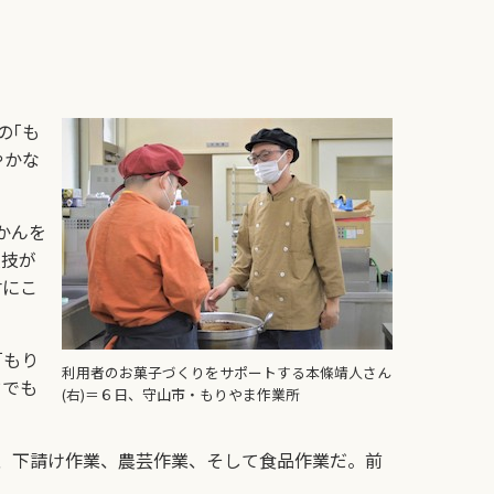
の｢も
やかな
かんを
人技が
材にこ
｢もり
利用者のお菓子づくりをサポートする本條靖人さん
ドでも
(右)＝６日、守山市・もりやま作業所
、下請け作業、農芸作業、そして食品作業だ。前