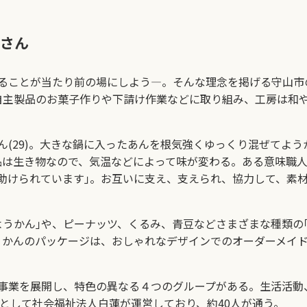
さん
ことが当たり前の場にしよう―。そんな理念を掲げる守山市
自主製品のお菓子作りや下請け作業などに取り組み、工房は和
(29)。大きな鍋に入ったあんを根気強くゆっくり混ぜてよう
品は生き物なので、気温などによって味が変わる。ある意味職
助けられています｣。お互いに支え、支えられ、協力して、素
うかん｣や、ピーナッツ、くるみ、青豆などさまざまな種類の
うかんのパッケージは、おしゃれなデザインでのオーダーメイ
事業を展開し、特色の異なる４つのグループがある。生活活動
場として社会福祉法人白蓮が運営しており、約40人が通う。