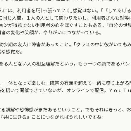
んには、利用者を｢引っ張っていく｣感覚はない。｢『してあげ
に同じ人間。１人の人として関わりたいし、利用者さんも対等
ンが得意でない利用者の心をほぐすこともある。｢自分の世
用者の変化や笑顔が、やりがいにつながっている。
少期の友人に障害があったこと。｢クラスの中に彼がいても
然な感覚だ。
ある人とない人の相互理解だという。もう一つの顔であるバン
一体となって楽しむ。障害の有無を超えて一緒に盛り上がる時
民を招いて開催できていないが、オンラインで配信。ＹｏｕＴ
る誤解や恐怖感がまだあるということ。でもそれはきっと、お
『共に生きる』ことにつながればうれしいですね｣