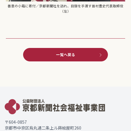
善意の小箱に寄付／京都新聞社を訪れ、目録を手渡す苗村豊史代表取締役
（左）
一覧へ戻る
〒604-0857
京都市中京区烏丸通二条上ル蒔絵屋町260