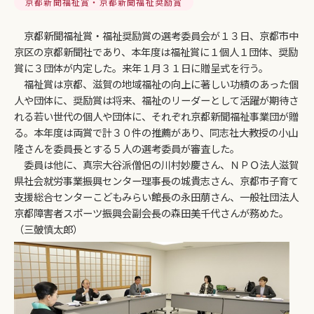
京都新聞福祉賞・京都新聞福祉奨励賞
京都新聞福祉賞・福祉奨励賞の選考委員会が１３日、京都市中
京区の京都新聞社であり、本年度は福祉賞に１個人１団体、奨励
賞に３団体が内定した。来年１月３１日に贈呈式を行う。
福祉賞は京都、滋賀の地域福祉の向上に著しい功績のあった個
人や団体に、奨励賞は将来、福祉のリーダーとして活躍が期待さ
れる若い世代の個人や団体に、それぞれ京都新聞福祉事業団が贈
る。本年度は両賞で計３０件の推薦があり、同志社大教授の小山
隆さんを委員長とする５人の選考委員が審査した。
委員は他に、真宗大谷派僧侶の川村妙慶さん、ＮＰＯ法人滋賀
県社会就労事業振興センター理事長の城貴志さん、京都市子育て
支援総合センターこどもみらい館長の永田萠さん、一般社団法人
京都障害者スポーツ振興会副会長の森田美千代さんが務めた。
（三皷慎太郎）