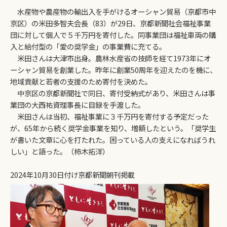
水産物や農産物の輸出入を手がけるオーシャン貿易（京都市中
京区）の米田多智夫会長（83）が29日、京都新聞社会福祉事業
団に対して個人で５千万円を寄付した。同事業団は福祉車両の購
入と給付型の「愛の奨学金」の事業費に充てる。
米田さんは大津市出身。農林水産省の技師を経て1973年にオ
ーシャン貿易を創業した。昨年に創業50周年を迎えたのを機に、
地域貢献と若者の支援のため寄付を決めた。
中京区の京都新聞社で同日、寄付受納式があり、米田さんは事
業団の大西祐資理事長に目録を手渡した。
米田さんは当初、福祉事業に３千万円を寄付する予定だった
が、65年から続く奨学金事業を知り、増額したという。「奨学生
が書いた文章に心を打たれた。困っている人の支えになればうれ
しい」と語った。（柿木拓洋）
2024年10月30日付け京都新聞朝刊掲載