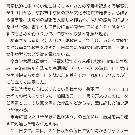
書家杭迫柏樹（くいせこはくじゅ）さんの卒寿を記念する展覧会
が１９日から、京都市中京区の京都文化博物館で始まる。心酔す
る儒学者、王陽明の思想を大書した作品や、故郷の静岡県に思い
をはせた詩、書家として自身に言い聞かせている１０か条など、
新作も含めた約５０点で、伸びやかな歩みを振り返る。
杭迫さんは京都学芸大（現京都教育大）で学び、京都府立網野
高や城南高で教員を務めた。日展のほか府文化賞功労賞、京都市
文化功労者など受賞を重ねている。
卒寿記念展は冒頭で、活躍の場である京都と故郷・静岡にちな
み、京洛の名所を詠んだ高瀬惺軒（せいけん）の詩と、石川丈山
や伊藤博文らが富士山を詠んだ８首をそれぞれ屏風（びょうぶ）
に仕立てて展示した。
学生時代から心にあったという杜甫の「兵車行」十幅対、コロ
ナ禍での考えをつづった「柏樹放言」、「書を万人のものに」な
ど書家としての決意を書いた作品などからは、筆に託した強い思
いが伝わる。
米寿に書いた「筆が歌い墨が舞う」の言葉には、歳月を乗り越
えて到達した軽みが見える。
２４日まで。無料。２２日以外の毎日午後２時からギャラリー