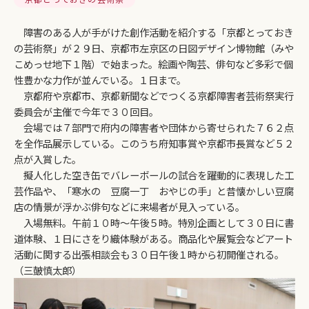
障害のある人が手がけた創作活動を紹介する「京都とっておき
の芸術祭」が２９日、京都市左京区の日図デザイン博物館（みや
こめっせ地下１階）で始まった。絵画や陶芸、俳句など多彩で個
性豊かな力作が並んでいる。１日まで。
京都府や京都市、京都新聞などでつくる京都障害者芸術祭実行
委員会が主催で今年で３０回目。
会場では７部門で府内の障害者や団体から寄せられた７６２点
を全作品展示している。このうち府知事賞や京都市長賞など５２
点が入賞した。
擬人化した空き缶でバレーボールの試合を躍動的に表現した工
芸作品や、「寒水の 豆腐一丁 おやじの手」と昔懐かしい豆腐
店の情景が浮かぶ俳句などに来場者が見入っている。
入場無料。午前１０時～午後５時。特別企画として３０日に書
道体験、１日にさをり織体験がある。商品化や展覧会などアート
活動に関する出張相談会も３０日午後１時から初開催される。
（三皷慎太郎）