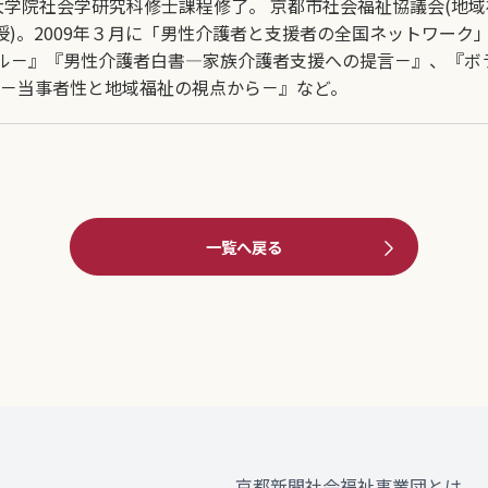
大学院社会学研究科修士課程修了。 京都市社会福祉協議会(地
教授)。2009年３月に「男性介護者と支援者の全国ネットワー
ール－』『男性介護者白書―家族介護者支援への提言－』、『ボ
－当事者性と地域福祉の視点から－』など。
一覧へ戻る
京都新聞社会福祉事業団とは