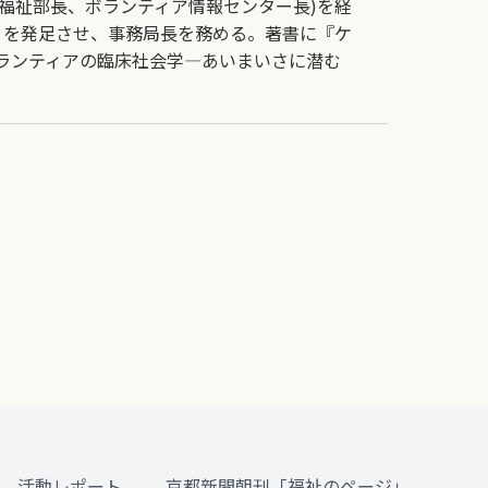
域福祉部長、ボランティア情報センター長)を経
ク」を発足させ、事務局長を務める。著書に『ケ
ランティアの臨床社会学―あいまいさに潜む
活動レポート
京都新聞朝刊「福祉のページ」