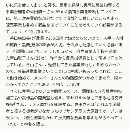
いに気を使ってます｣と笑う。農家を経験し実際に農業指導する
事業管理者の東田勝幸さん(55)は｢農福事業を継続していくに
は、第１次産業的な部分だけでは収益的に難しいところもある。
販売事業も含めて収益をあげていくことを考えていく必要がある
でしょう｣と付け加えた。
谷口施設長は｢農業は365日続けねばならないので、人手・人材
の確保と農業技術の継承が大切。その点も配慮していく必要があ
る｣と課題にあげた。そうした点から、府立農業大学校を卒業し
た青山聡子さん(23)が、昨年から農業指導員として現場で汗を流
している。青山さんは｢勉強してきた農業技術しか知らなかった
ので、農福連携事業ということには戸惑いもあったけれど、ここ
で働き始めて、メンバーさんとの距離感がつかめてきたり、段々
わかってきたこともある｣と初々しく話す。
さらに今春にはカフェや販売スペース、調理もできる農産物の
加工品や試作品の開発室も備え、寄せ植え体験もできる地域交流
施設｢さんテラス大原野｣を開設する。東田さんは｢これまで消費
者と接する機会が少なかったのでサンテラス大原野のオープンは
役立つ。今後も何年もかけて投資的な要素を考えながらやってい
きたい｣と抱負を語る。