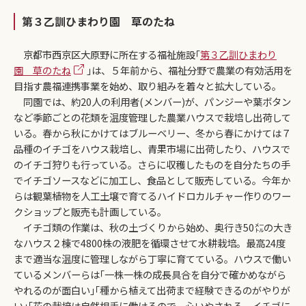
第３乙訓ひまわり園 草のたね
京都市西京区大原野に所在する福祉施設｢
第３乙訓ひまわり
園 草のたね
｣は、５年前から、福祉分野で農業の有効活用を
目指す農福連携事業を始め、取り組みを着々と拡大している。
同園では、約20人の利用者(メンバー)が、パンジーや葉ボタン
など季節ごとの花類を温度管理した農業ハウスで栽培し出荷して
いる。春から秋にかけてはブルーベリー、冬から春にかけては７
品種のイチゴをハウス栽培し、青果市場に出荷したり、ハウスで
のイチゴ狩りも行っている。さらに収穫したものを自分たちの手
でイチゴソースなどに加工し、食品として販売している。今年か
らは観葉植物を人工土壌で育てるハイドロカルチャー作りのワー
クショップと販売も計画している。
イチゴ類の作業は、秋の土づくりから始め、奥行き50㍍の大き
なハウス２棟で4800株の液肥を循環させて水耕栽培。最高24度
まで適当な温度に管理しながら丁寧に育てている。ハウスで働い
ているメンバーらは｢一株一株の成長具合を自分で確かめながら
やれるのが面白い｣｢種から植えて出荷まで経験できるのがやりが
い｣｢花の栽培は自然相手に働けるので、心いやされる。イチゴに