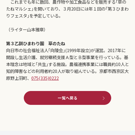
これまでも年に数回、農作物や加工食品などを販売する｢草の
たねマルシェ｣を開いており、３月20日には年１回の｢第３ひまわ
りフェスタ｣を予定している。
（ライター山本雅章）
第３乙訓ひまわり園 草のたね
向日市の社会福祉法人｢向陵会｣(1999年設立)が運営。2017年に
開設し生活介護、就労継続支援Ａ型とＢ型事業を行っている。基
本理念は地域と｢共生｣する施設。農福連携事業には職員約10人と
知的障害などの利用者約20人が取り組んでいる。京都市西京区大
原野上羽町、
075(335)0222
一覧へ戻る