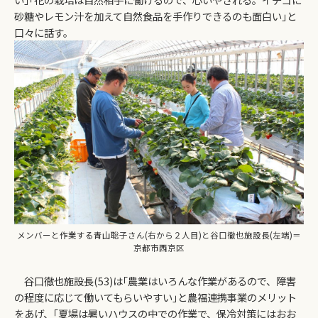
砂糖やレモン汁を加えて自然食品を手作りできるのも面白い｣と
口々に話す。
メンバーと作業する青山聡子さん(右から２人目)と谷口徹也施設長(左端)＝
京都市西京区
谷口徹也施設長(53)は｢農業はいろんな作業があるので、障害
の程度に応じて働いてもらいやすい｣と農福連携事業のメリット
をあげ、｢夏場は暑いハウスの中での作業で、保冷対策にはおお