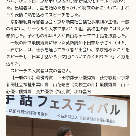
バル」が２３日、京都市中京区の京都新聞文化ホールで開かれ
た。出場者は、手話を始めたきっかけや将来の夢について、手ぶ
りや表情に熱を込めてスピーチをした。
京都府聴覚障害者協会と京都新聞社会福祉事業団が主催。一般
の部には、サークルや大学で学ぶ１１組、高校生の部には３人が
参加した。子どもの部は８人が自由なテーマで手話を披露した。
一般の部で最優秀賞に輝いた英語講師下田奈都子さん（４６）
＝右京区＝は、仕事を通じてろう者と出会い、学び始めたことを
スピーチし「日本手話やろう文化について深く知りたい」と力を
込めた。
スピーチの入賞者は次の皆さん。
【一般の部】最優秀賞 下田奈都子▽優秀賞 荻野志穂▽京都
新聞社会福祉事業団賞 山花晴喜【高校生の部】最優秀賞 山下
心優▽優秀賞 長井優奈【特別賞】小野昌宥