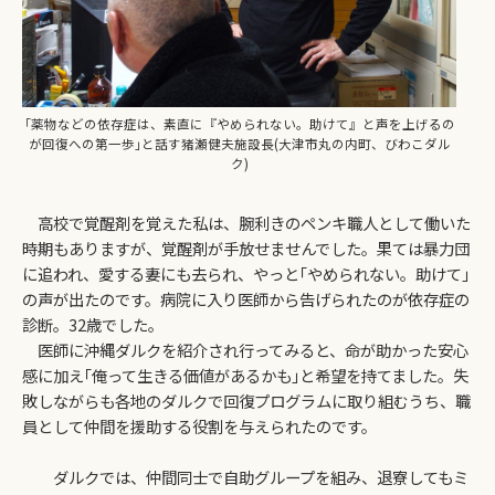
｢薬物などの依存症は、素直に『やめられない。助けて』と声を上げるの
が回復への第一歩｣と話す猪瀬健夫施設長(大津市丸の内町、びわこダル
ク)
高校で覚醒剤を覚えた私は、腕利きのペンキ職人として働いた
時期もありますが、覚醒剤が手放せませんでした。果ては暴力団
に追われ、愛する妻にも去られ、やっと｢やめられない。助けて｣
の声が出たのです。病院に入り医師から告げられたのが依存症の
診断。32歳でした。
医師に沖縄ダルクを紹介され行ってみると、命が助かった安心
感に加え｢俺って生きる価値があるかも｣と希望を持てました。失
敗しながらも各地のダルクで回復プログラムに取り組むうち、職
員として仲間を援助する役割を与えられたのです。
ダルクでは、仲間同士で自助グループを組み、退寮してもミ