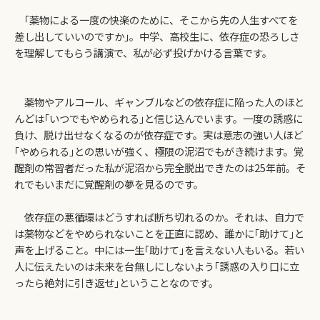
｢薬物による一度の快楽のために、そこから先の人生すべてを
差し出していいのですか｣。中学、高校生に、依存症の恐ろしさ
を理解してもらう講演で、私が必ず投げかける言葉です。
薬物やアルコール、ギャンブルなどの依存症に陥った人のほと
んどは｢いつでもやめられる｣と信じ込んでいます。一度の誘惑に
負け、脱け出せなくなるのが依存症です。実は意志の強い人ほど
｢やめられる｣との思いが強く、極限の泥沼でもがき続けます。覚
醒剤の常習者だった私が泥沼から完全脱出できたのは25年前。そ
れでもいまだに覚醒剤の夢を見るのです。
依存症の悪循環はどうすれば断ち切れるのか。それは、自力で
は薬物などをやめられないことを正直に認め、誰かに｢助けて｣と
声を上げること。中には一生｢助けて｣を言えない人もいる。若い
人に伝えたいのは未来を台無しにしないよう｢誘惑の入り口に立
ったら絶対に引き返せ｣ということなのです。