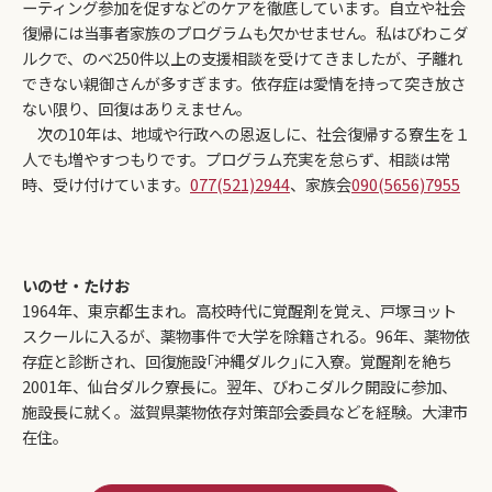
ーティング参加を促すなどのケアを徹底しています。自立や社会
復帰には当事者家族のプログラムも欠かせません。私はびわこダ
ルクで、のべ250件以上の支援相談を受けてきましたが、子離れ
できない親御さんが多すぎます。依存症は愛情を持って突き放さ
ない限り、回復はありえません。
次の10年は、地域や行政への恩返しに、社会復帰する寮生を１
人でも増やすつもりです。プログラム充実を怠らず、相談は常
時、受け付けています。
077(521)2944
、家族会
090(5656)7955
いのせ・たけお
1964年、東京都生まれ。高校時代に覚醒剤を覚え、戸塚ヨット
スクールに入るが、薬物事件で大学を除籍される。96年、薬物依
存症と診断され、回復施設｢沖縄ダルク｣に入寮。覚醒剤を絶ち
2001年、仙台ダルク寮長に。翌年、びわこダルク開設に参加、
施設長に就く。滋賀県薬物依存対策部会委員などを経験。大津市
在住。