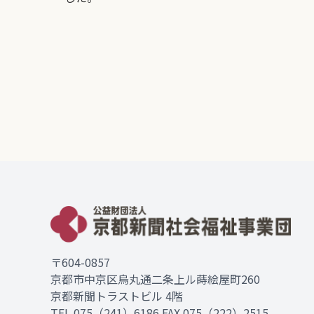
〒604-0857
京都市中京区烏丸通二条上ル蒔絵屋町260
京都新聞トラストビル 4階
TEL
075（241）6186
FAX 075（222）2515