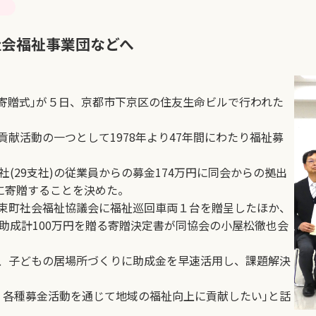
社会福祉事業団などへ
寄贈式｣が５日、京都市下京区の住友生命ビルで行われた
活動の一つとして1978年より47年間にわたり福祉募
(29支社)の従業員からの募金174万円に同会からの拠出
に寄贈することを決めた。
束町社会福祉協議会に福祉巡回車両１台を贈呈したほか、
助成計100万円を贈る寄贈決定書が同協会の小屋松徹也会
、子どもの居場所づくりに助成金を早速活用し、課題解決
各種募金活動を通じて地域の福祉向上に貢献したい｣と話