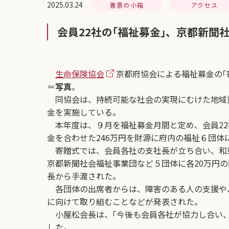
2025.03.24
善意の小箱
アクセス
会員22社の｢福祉募金｣、京都新聞
生命保険協会
京都府協会による福祉募金の｢
＝
写真
。
同協会は、持続可能な社会の実現にむけた地域貢献
金を実施している。
本年度は、９月を福祉募金月間と定め、会員22社
金を合わせた246万円を財源に府内の福祉６団体
寄贈式では、会員各社の支社長が立ち合い、和
京都新聞社会福祉事業団など５団体に各20万円の
長から手渡された。
各団体の出席者からは、障害のある人の支援や
に向けて取り組むことなどが発表された。
小屋松会長は、｢今後も会員各社が協力し合い、
した。