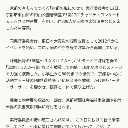
京都の有志らでつくる｢古都の風にのせて｣実行委員会が13日、
京都市東山区の円山公園音楽堂で｢第12回チャリティコンサート
＆ふるさと物産展」を開き、約300人が三線や太鼓演奏などを楽
しんだ＝
写
真。
同実行委員会は、東日本大震災の復興支援として2012年から
イベントを始め、コロナ禍の中断を経て昨年から再開している。
沖縄出身の｢楽座～ＲＡＫＵＺＡ～｣がギターと三味線を奏で
｢津軽じょんから節｣などを披露して開幕。10組が次々とステージ
で力強く演奏した。小学生から80代までの世代で、京都を中心に
活動する三線の団体｢遊絃楽｣が琉球音楽を披露。かけ声｢イーヤ
ーサーサー」を響かせ、観客と一体で盛り上げた。
募金と物産展の収益の一部は、京都新聞社会福祉事業団や能登
半島の災害支援団体に寄付をされる。
実行委員長の野中廣三さん(66)は、｢この日にむけて皆で準備
をしてきた。小雨に負けず開催ができて良かった｣と話した。