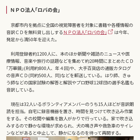
ＮＰＯ法人｢ロバの会｣
京都市内を拠点に全国の視覚障害者を対象に書籍や各種情報の
音訳ＣＤを無料貸し出しする
ＮＰＯ法人｢ロバの会｣
は今年、
発足から満50年を迎えた。
利用登録者約1200人に、本のほか新聞や雑誌のニュースや医
療情報、音楽や旅行の話題などを集めて約20時間にまとめたＣＤ
｢万華鏡｣(利用約800人、年４回)や、大手百貨店の通販カタログ
の音声ＣＤ(同約500人、同)などを郵送している。はり師、きゅ
う師などの国家試験の解答と解説やプロ野球12球団の選手名鑑も
音訳している。
現在は32人いるボランティアメンバーのうち15人ほどが音訳朗
読を担当。自宅に録音機器を置き、時間を見つけて吹き込み作業
をする。その校閲や編集を数人がかりで行っている。家で吹き込
みするので静かな環境が求められ、犬の鳴き声や救急車のサイレ
ンなどがあると中止して、静かになるのを待って再開する。