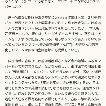
るんだな、役に立ってるなと思え、やりがいにつながる｣とメン
バーは言う。
選手名鑑など期限があり時間に追われる作業は大変。２月中旬
ごろに発表されたものを開幕までの約１カ月で吹き込む。以前は
一人の男性メンバーが12球団すべてを担当していたが、｢本人も
70代後半になり、現在は１リーグ６チームを担当し、残りは１チ
ームを一人ずつが担当している。熱心なファンが百人ほどいて待
ち望んでいるので｣と代表の端野順子さん(77)。吹き込んで音声
化したデータは国立国会図書館にも提供している。
医療情報の音訳は、以前は看護師さんなど専門知識のあるメン
バーもいて対応できたが、なかなか難しい。東洋医学の用語も難
しく｢野球用語も、メンバーに女性が多いので以外に弱い｣と端野
さん。大阪や京都など関西のメンバーが多いので朗読の際のアク
セントにも気をつかう。｢英語を原語に近い発音にするか、日本
語化したカタカナ英語で読むか｣なども悩むという。通販カタロ
グでは、値段と数字の間違いをしないよう細心の注意をはらう。
地名や人名など固有名詞が多様化しており、音訳の際の読み方の
確認も難しい。最近はＩＴ技術も進み、パソコンを通じた情報通