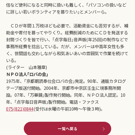
信など便利になると同時に扱いも難しく、｢パソコンの扱いなど
に詳しい若いボランティアを募りたい｣とメンバーら。
ＣＤが年間１万枚ほども必要で、活動資金にも苦労するが、補
助金や寄付を募ってやりくり。経費削減のためにＣＤを発送する
封筒づくりを皆で行い、｢点字毎日｣音声版(年25回)の制作などで
事務所経費を捻出している。だが、メンバーは中高年女性も多
く、世間話も交わしながら和気あいあいの雰囲気で作業を続けて
いる。
(ライター 山本雅章)
ＮＰＯ法人｢ロバの会｣
1975年、｢京都朗読奉仕会ロバの会｣発足。90年、通販カタログ
テープ版送付開始。2004年、京都市中京区壬生に現事務所開
設。07年、｢万華鏡｣製作発行開始。同年、ＮＰＯ法人認定。10
年、｢点字毎日音声版｣製作開始。電話・ファクス
075(821)0844
(受付は水曜の午前10時～午後３時)。
一覧へ戻る