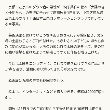
京都市左京区のダウン症の男性が、親子共作の絵本「太陽の塔
と仲間たち」の発行に合わせて原画展を日まで、中京区烏丸通
三条上ルのＮＴＴ西日本三条コラボレーションプラザで開いてい
る＝
写真
。
芸術活動を続けているつちやあきおさん(53)が絵を描き、文を
母の土屋敏子さん(77)が付けた。あきおさんは子どもの頃から自
然に関心が高かった。大阪の万博公園で太陽の塔を見て、塔の顔
に強い衝撃を受けたようで帰宅してすぐに作品を描き上げた。
今回は太陽をコンセプトに、これまで描き続けてきた作品から
17点を選び、活動に寄り添ってきた母が文を付けた。
原画展は九州の寺でも巡回展を行う。
絵本は、インターネットなどで購入できる。価格は2000円(税
別)。
同展は13日までの午前時から午後５時まで(最終日は正午ま